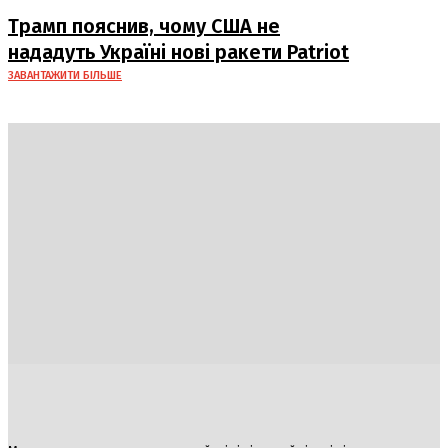
Трамп пояснив, чому США не
нададуть Україні нові ракети Patriot
ЗАВАНТАЖИТИ БІЛЬШЕ
Україна
Блоги
Здоров’я
Спорт
Авто
Арт
Їжа
Гумор