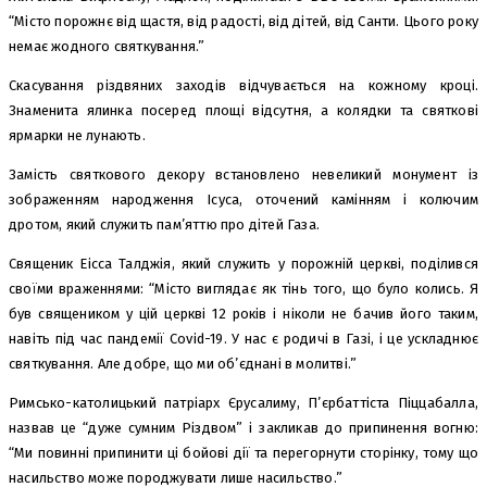
“Місто порожнє від щастя, від радості, від дітей, від Санти. Цього року
немає жодного святкування.”
Скасування різдвяних заходів відчувається на кожному кроці.
Знаменита ялинка посеред площі відсутня, а колядки та святкові
ярмарки не лунають.
Замість святкового декору встановлено невеликий монумент із
зображенням народження Ісуса, оточений камінням і колючим
дротом, який служить пам’яттю про дітей Газа.
Священик Еісса Талджія, який служить у порожній церкві, поділився
своїми враженнями: “Місто виглядає як тінь того, що було колись. Я
був священиком у цій церкві 12 років і ніколи не бачив його таким,
навіть під час пандемії Covid-19. У нас є родичі в Газі, і це ускладнює
святкування. Але добре, що ми об’єднані в молитві.”
Римсько-католицький патріарх Єрусалиму, П’єрбаттіста Піццабалла,
назвав це “дуже сумним Різдвом” і закликав до припинення вогню:
“Ми повинні припинити ці бойові дії та перегорнути сторінку, тому що
насильство може породжувати лише насильство.”