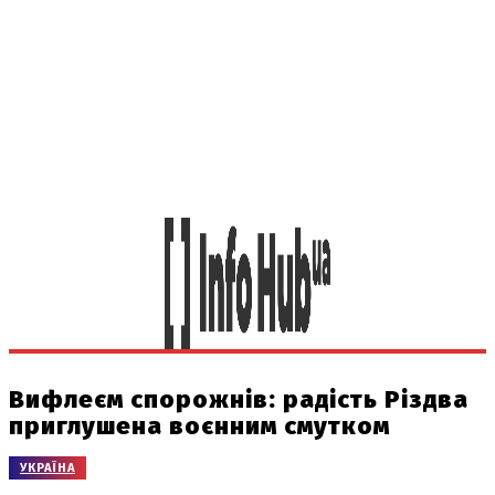
Вифлеєм спорожнів: радість Різдва
приглушена воєнним смутком
УКРАЇНА