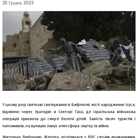
25 Грудня, 2023
У цьому році святкові святкування в Вифлеємі, місті народження Ісуса,
відмінені через трагедію в Секторі Газа, де ізраїльська військова
операція призвела до смерті безлічі дітей. Замість тисяч туристів і
паломників, на вулицях панує атмосфера смутку та війни.
Жителька Вифлеєму, Мадлен, поділилася з ВВС своїми враженнями: