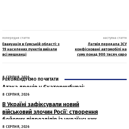
попередня стаття
наступна стаття
Евакуація в Сумській області: з
Латвія передала ЗСУ
19 населених пунктів виїхали
конфісковані автомобілі на
всі мешканці
суму понад 900 тисяч євро
8 СЕРПНЯ, 2026
РЕКОМЕНДУЄМО ПОЧИТАТИ
Атака дронів у Єкатеринбурзі:
загорівся склад Wildberries
8 СЕРПНЯ, 2026
В Україні зафіксували новий
військовий злочин Росії: створення
бойових підрозділів із українських
військовополонених
8 СЕРПНЯ, 2026