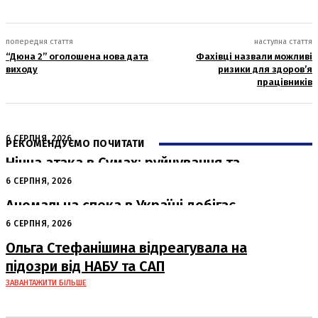
попередня стаття
наступна стаття
“Дюна 2” оголошена нова дата
Фахівці назвали можливі
виходу
ризики для здоров’я
працівників
6 СЕРПНЯ, 2026
РЕКОМЕНДУЄМО ПОЧИТАТИ
Нічна атака в Сумах: руйнування та
жертви від російських авіабомб
6 СЕРПНЯ, 2026
Аномальна спека в Україні добігає
кінця: очікується похолодання
6 СЕРПНЯ, 2026
Ольга Стефанішина відреагувала на
підозри від НАБУ та САП
ЗАВАНТАЖИТИ БІЛЬШЕ