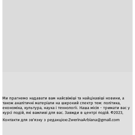
Україна
Блоги
Здоров’я
Спорт
Авто
Арт
Їжа
Гумор
Ми прагнемо надавати вам найсвіжіші та найцікавіші новини, а
також аналітичні матеріали на широкий спектр тем: політика,
економіка, культура, наука і технології. Наша місія - тримати вас у
курсі подій, які важливі для вас. Завжди в центрі подій. ©2023,
Контакти для зв'язку з редакцією:
ZwerinaArbiana@gmail.com