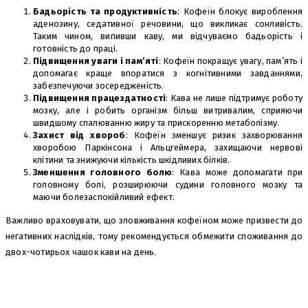
Бадьорість та продуктивність
: Кофеїн блокує вироблення
аденозину, седативної речовини, що викликає сонливість.
Таким чином, випивши каву, ми відчуваємо бадьорість і
готовність до праці.
Підвищення уваги і пам’яті
: Кофеїн покращує увагу, пам’ять і
допомагає краще впоратися з когнітивними завданнями,
забезпечуючи зосередженість.
Підвищення працездатності
: Кава не лише підтримує роботу
мозку, але і робить організм більш витривалим, сприяючи
швидшому спалюванню жиру та прискоренню метаболізму.
Захист від хвороб
: Кофеїн зменшує ризик захворювання
хворобою Паркінсона і Альцгеймера, захищаючи нервові
клітини та знижуючи кількість шкідливих білків.
Зменшення головного болю
: Кава може допомагати при
головному болі, розширюючи судини головного мозку та
маючи болезаспокійливий ефект.
Важливо враховувати, що зловживання кофеїном може призвести до
негативних наслідків, тому рекомендується обмежити споживання до
двох-чотирьох чашок кави на день.