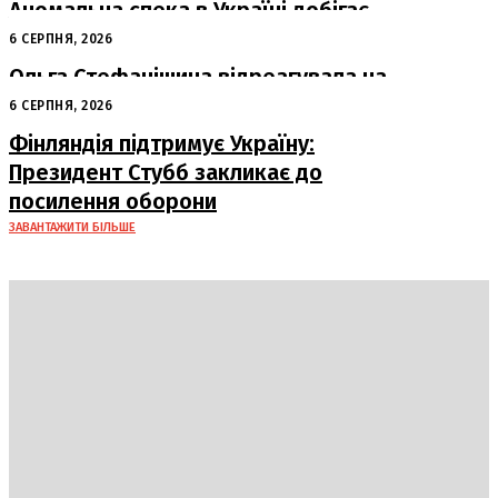
Аномальна спека в Україні добігає
кінця: очікується похолодання
6 СЕРПНЯ, 2026
Ольга Стефанішина відреагувала на
підозри від НАБУ та САП
6 СЕРПНЯ, 2026
Фінляндія підтримує Україну:
Президент Стубб закликає до
посилення оборони
ЗАВАНТАЖИТИ БІЛЬШЕ