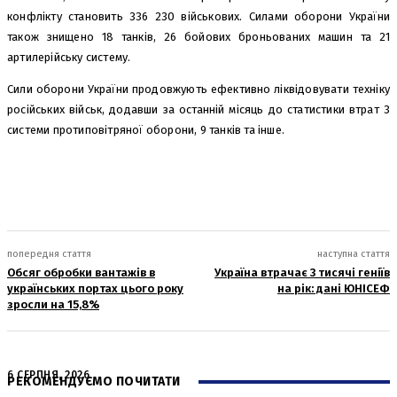
конфлікту становить 336 230 військових. Силами оборони України
також знищено 18 танків, 26 бойових броньованих машин та 21
артилерійську систему.
Сили оборони України продовжують ефективно ліквідовувати техніку
російських військ, додавши за останній місяць до статистики втрат 3
системи протиповітряної оборони, 9 танків та інше.
попередня стаття
наступна стаття
Обсяг обробки вантажів в
Україна втрачає 3 тисячі геніїв
українських портах цього року
на рік: дані ЮНІСЕФ
зросли на 15,8%
6 СЕРПНЯ, 2026
РЕКОМЕНДУЄМО ПОЧИТАТИ