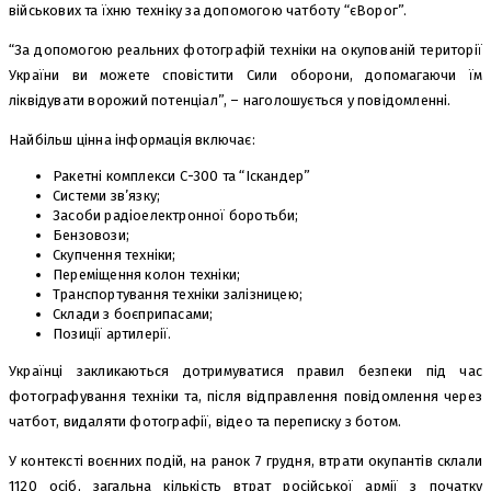
військових та їхню техніку за допомогою чатботу “єВорог”.
“За допомогою реальних фотографій техніки на окупованій території
України ви можете сповістити Сили оборони, допомагаючи їм
ліквідувати ворожий потенціал”, – наголошується у повідомленні.
Найбільш цінна інформація включає:
Ракетні комплекси С-300 та “Іскандер”
Системи зв’язку;
Засоби радіоелектронної боротьби;
Бензовози;
Скупчення техніки;
Переміщення колон техніки;
Транспортування техніки залізницею;
Склади з боєприпасами;
Позиції артилерії.
Українці закликаються дотримуватися правил безпеки під час
фотографування техніки та, після відправлення повідомлення через
чатбот, видаляти фотографії, відео та переписку з ботом.
У контексті воєнних подій, на ранок 7 грудня, втрати окупантів склали
1120 осіб, загальна кількість втрат російської армії з початку