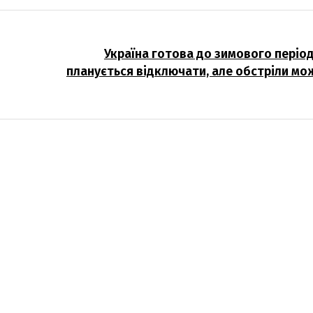
Україна готова до зимового період
планується відключати, але обстріли мо