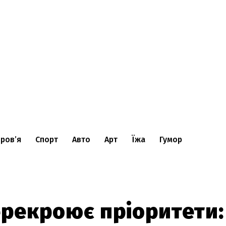
ров’я
Спорт
Авто
Арт
Їжа
Гумор
ерекроює пріоритети: