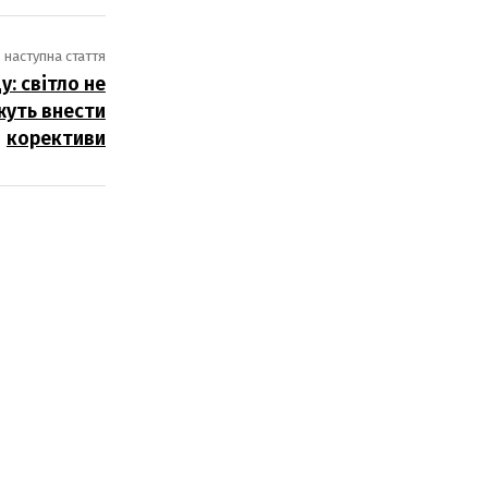
наступна стаття
у: світло не
жуть внести
корективи