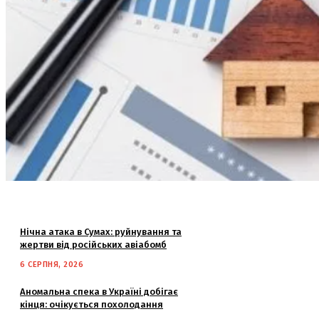
Нічна атака в Сумах: руйнування та
жертви від російських авіабомб
6 СЕРПНЯ, 2026
Аномальна спека в Україні добігає
кінця: очікується похолодання