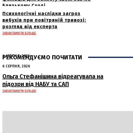
Близькому Сході
Психологічні наслідки загроз
вибухів при повітряній тривозі:
розгляд від експерта
ЗАВАНТАЖИТИ БІЛЬШЕ
РЕКОМЕНДУЄМО ПОЧИТАТИ
6 СЕРПНЯ, 2026
Нічна атака в Сумах: руйнування та
6 СЕРПНЯ, 2026
жертви від російських авіабомб
Ольга Стефанішина відреагувала на
підозри від НАБУ та САП
ЗАВАНТАЖИТИ БІЛЬШЕ