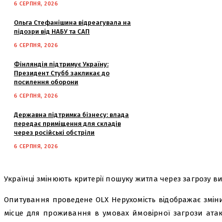
6 СЕРПНЯ, 2026
Ольга Стефанішина відреагувала на
підозри від НАБУ та САП
6 СЕРПНЯ, 2026
Фінляндія підтримує Україну:
Президент Стубб закликає до
посилення оборони
6 СЕРПНЯ, 2026
Державна підтримка бізнесу: влада
передає приміщення для складів
через російські обстріли
6 СЕРПНЯ, 2026
Українці змінюють критерії пошуку житла через загрозу в
Опитування проведене OLX Нерухомість відображає зміни
місце для проживання в умовах ймовірної загрози атак