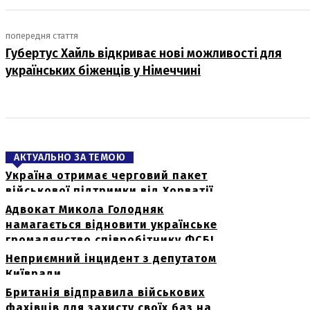
попередня стаття
Губертус Хайль відкриває нові можливості для
українських біженців у Німеччині
АКТУАЛЬНО ЗА ТЕМОЮ
Україна отримає черговий пакет
військової підтримки від Хорватії
Адвокат Микола Голодняк
намагається відновити українське
громадянство співробітнику ФСБ!
Неприємний інцидент з депутатом
Київради
Британія відправила військових
фахівців для захисту своїх баз на