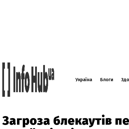
Україна
Блоги
Здо
Загроза блекаутів п