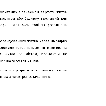
 опитаних відзначили вартість житла
квартири або будинку важливий для
верх – для 44%, тоді як розвинена
 орендованого житла через ймовірну
исловили готовність змінити житло на
ди житла за містом, вважаючи це
их відключень світла.
ть свої пріоритети в пошуку житла
аних із електропостачанням.