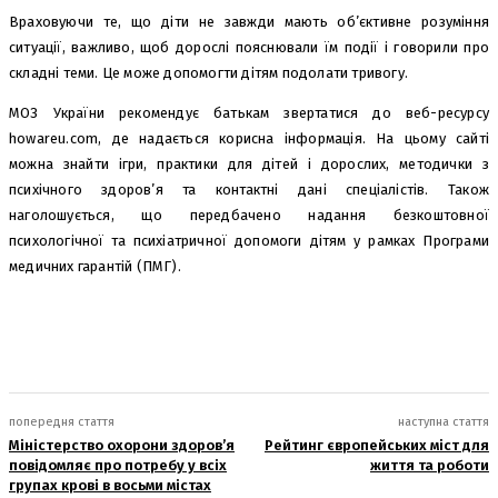
Враховуючи те, що діти не завжди мають об’єктивне розуміння
ситуації, важливо, щоб дорослі пояснювали їм події і говорили про
складні теми. Це може допомогти дітям подолати тривогу.
МОЗ України рекомендує батькам звертатися до веб-ресурсу
howareu.com, де надається корисна інформація. На цьому сайті
можна знайти ігри, практики для дітей і дорослих, методички з
психічного здоров’я та контактні дані спеціалістів. Також
наголошується, що передбачено надання безкоштовної
психологічної та психіатричної допомоги дітям у рамках Програми
медичних гарантій (ПМГ).
попередня стаття
наступна стаття
Міністерство охорони здоров’я
Рейтинг європейських міст для
повідомляє про потребу у всіх
життя та роботи
групах крові в восьми містах