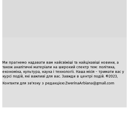
Україна
Блоги
Здоров’я
Спорт
Авто
Арт
Їжа
Гумор
Ми прагнемо надавати вам найсвіжіші та найцікавіші новини, а
також аналітичні матеріали на широкий спектр тем: політика,
економіка, культура, наука і технології. Наша місія - тримати вас у
курсі подій, які важливі для вас. Завжди в центрі подій. ©2023,
Контакти для зв'язку з редакцією:
ZwerinaArbiana@gmail.com