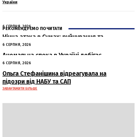
України
6 СЕРПНЯ, 2026
РЕКОМЕНДУЄМО ПОЧИТАТИ
Нічна атака в Сумах: руйнування та
жертви від російських авіабомб
6 СЕРПНЯ, 2026
Аномальна спека в Україні добігає
кінця: очікується похолодання
6 СЕРПНЯ, 2026
Ольга Стефанішина відреагувала на
підозри від НАБУ та САП
ЗАВАНТАЖИТИ БІЛЬШЕ