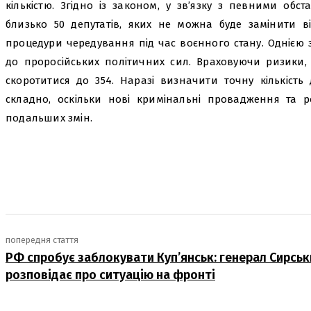
кількістю. Згідно із законом, у зв’язку з певними об
близько 50 депутатів, яких не можна буде замінити в
процедури чередування під час воєнного стану. Однією
до проросійських політичних сил. Враховуючи ризики, 
скоротитися до 354. Наразі визначити точну кількість
складно, оскільки нові кримінальні провадження та р
подальших змін.
поділіться
попередня стаття
РФ спробує заблокувати Куп’янськ: генерал Сирськ
розповідає про ситуацію на фронті