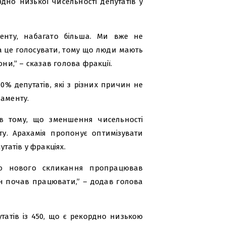
дно низької чисельності депутатів у
менту, набагато більша. Ми вже не
а це голосувати, тому що люди мають
ни,” – сказав голова фракції.
% депутатів, які з різних причин не
ламенту.
є в тому, що зменшення чисельності
у. Арахамія пропонує оптимізувати
татів у фракціях.
до нового скликання пропрацював
ін почав працювати,” – додав голова
татів із 450, що є рекордно низькою