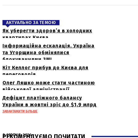
АКТУАЛЬНО ЗА ТЕМОЮ
Як уберегти здоров’я в холодних
квартирах Києва
Інформаційна ескалація, Україна
та Угорщина обмінялися
блокуваннями ЗМІ
Кіт Келлог прибув до Києва для
переговорів
Олег Ляшко може стати частиною
військової адміністрації
Дефіцит платіжного балансу
України в жовтні зріс до $1,9 млрд
ЗАВАНТАЖИТИ БІЛЬШЕ
РЕКОМЕНДУЄМО ПОЧИТАТИ
8 СЕРПНЯ, 2026