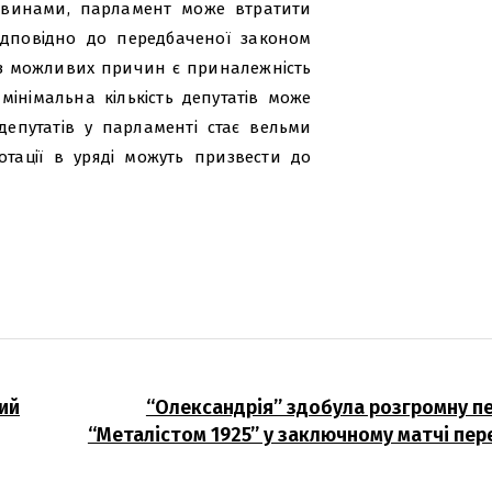
ставинами, парламент може втратити
ідповідно до передбаченої законом
 з можливих причин є приналежність
мінімальна кількість депутатів може
 депутатів у парламенті стає вельми
отації в уряді можуть призвести до
ий
“Олександрія” здобула розгромну п
“Металістом 1925” у заключному матчі пе