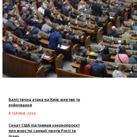
Балістична атака на Київ: жертви та
руйнування
8 СЕРПНЯ, 2026
Сенат США підтримав законопроєкт
про жорсткі санкції проти Росії та
Ірану