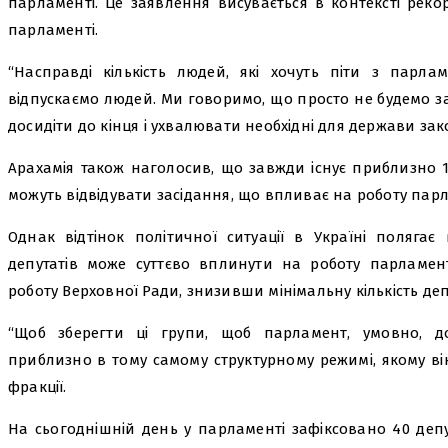
парламенті. Це заявлення висувається в контексті рекор
парламенті.
“Насправді кількість людей, які хочуть піти з парла
відпускаємо людей. Ми говоримо, що просто не будемо з
досидіти до кінця і ухвалювати необхідні для держави зако
Арахамія також наголосив, що завжди існує приблизно 10
можуть відвідувати засідання, що впливає на роботу пар
Однак відтінок політичної ситуації в Україні поляга
депутатів може суттєво вплинути на роботу парламент
роботу Верховної Ради, знизивши мінімальну кількість депу
“Щоб зберегти ці групи, щоб парламент, умовно, 
приблизно в тому самому структурному режимі, якому в
фракції.
На сьогоднішній день у парламенті зафіксовано 40 депу