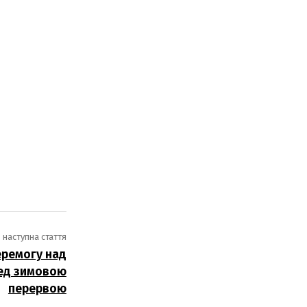
наступна стаття
еремогу над
ред зимовою
перервою