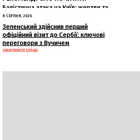
Балістична атака на Київ: жертви та
руйнування
8 СЕРПНЯ, 2026
Зеленський здійснив перший
офіційний візит до Сербії: ключові
переговори з Вучичем
ЗАВАНТАЖИТИ БІЛЬШЕ
Україна
Блоги
Здоров’я
Спорт
Авто
Арт
Їжа