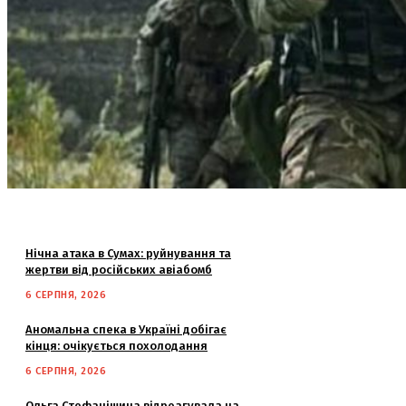
Нічна атака в Сумах: руйнування та
жертви від російських авіабомб
6 СЕРПНЯ, 2026
Аномальна спека в Україні добігає
кінця: очікується похолодання
6 СЕРПНЯ, 2026
Ольга Стефанішина відреагувала на