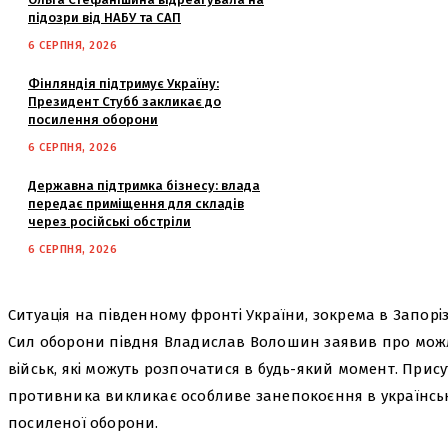
підозри від НАБУ та САП
6 СЕРПНЯ, 2026
Фінляндія підтримує Україну:
Президент Стубб закликає до
посилення оборони
6 СЕРПНЯ, 2026
Державна підтримка бізнесу: влада
передає приміщення для складів
через російські обстріли
6 СЕРПНЯ, 2026
Ситуація на південному фронті України, зокрема в Запоріз
Сил оборони півдня Владислав Волошин заявив про можл
військ, які можуть розпочатися в будь-який момент. Прис
противника викликає особливе занепокоєння в українськи
посиленої оборони.