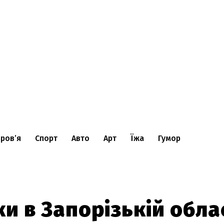
ров’я
Спорт
Авто
Арт
Їжа
Гумор
ки в Запорізькій обла