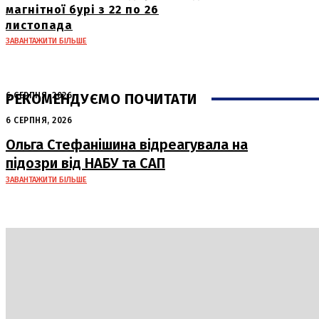
магнітної бурі з 22 по 26
листопада
ЗАВАНТАЖИТИ БІЛЬШЕ
РЕКОМЕНДУЄМО ПОЧИТАТИ
6 СЕРПНЯ, 2026
Нічна атака в Сумах: руйнування та
6 СЕРПНЯ, 2026
жертви від російських авіабомб
Ольга Стефанішина відреагувала на
підозри від НАБУ та САП
ЗАВАНТАЖИТИ БІЛЬШЕ