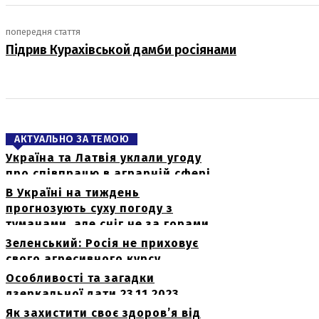
попередня стаття
Підрив Курахівськой дамби росіянами
АКТУАЛЬНО ЗА ТЕМОЮ
Україна та Латвія уклали угоду
про співпрацю в аграрній сфері
В Україні на тиждень
прогнозують суху погоду з
туманами, але сніг не за горами
Зеленський: Росія не приховує
свого агресивного курсу
Особливості та загадки
дзеркальної дати 23.11.2023
Як захистити своє здоров’я від