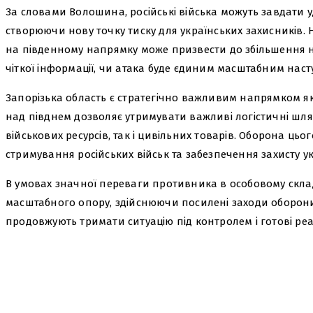
За словами Волошина, російські війська можуть завдати
створюючи нову точку тиску для українських захисників. На
на південному напрямку може призвести до збільшення 
чіткої інформації, чи атака буде єдиним масштабним насту
Запорізька область є стратегічно важливим напрямком як д
над півднем дозволяє утримувати важливі логістичні шля
військових ресурсів, так і цивільних товарів. Оборона цьо
стримування російських військ та забезпечення захисту ук
В умовах значної переваги противника в особовому склад
масштабного опору, здійснюючи посилені заходи оборон
продовжують тримати ситуацію під контролем і готові реаг
поділіться