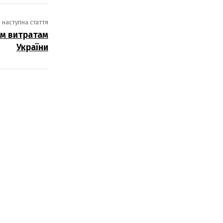
наступна стаття
м витратам
України