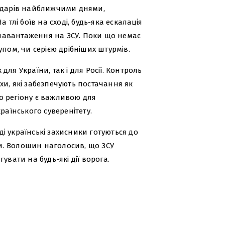
 ударів найближчими днями,
 тлі боїв на сході, будь-яка ескалація
навантаження на ЗСУ. Поки що немає
пом, чи серією дрібніших штурмів.
ля України, так і для Росії. Контроль
хи, які забезпечують постачання як
го регіону є важливою для
раїнського суверенітету.
і українські захисники готуються до
и. Волошин наголосив, що ЗСУ
увати на будь-які дії ворога.