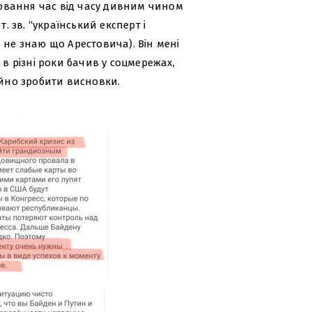
влювання час від часу дивним чином
. зв. “український експерт і
 не знаю що Арестовича). Він мені
 в різні роки бачив у соцмережах,
ійно зробити висновки.