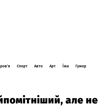
ров’я
Спорт
Авто
Арт
Їжа
Гумор
йпомітніший, але не