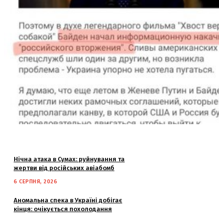
Нічна атака в Сумах: руйнування та
жертви від російських авіабомб
6 СЕРПНЯ, 2026
Аномальна спека в Україні добігає
кінця: очікується похолодання