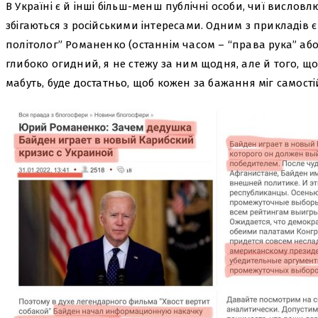
В Україні є й інші більш-менш публічні особи, чиї висло
збігаються з російськими інтересами. Одним з прикладів є т
політолог” Романенко (останнім часом – “права рука” або
глибоко огидний, я не стежу за ним щодня, але й того, що
мабуть, буде достатньо, щоб кожен за бажання міг самост