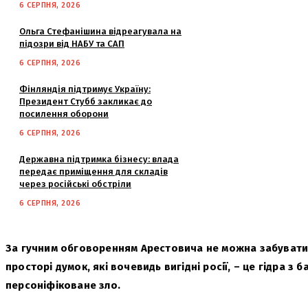
6 СЕРПНЯ, 2026
Ольга Стефанішина відреагувала на
підозри від НАБУ та САП
6 СЕРПНЯ, 2026
Фінляндія підтримує Україну:
Президент Стубб закликає до
посилення оборони
6 СЕРПНЯ, 2026
Державна підтримка бізнесу: влада
передає приміщення для складів
через російські обстріли
6 СЕРПНЯ, 2026
За гучним обговоренням Арестовича не можна забувати
просторі думок, які вочевидь вигідні росії, – це гідра з 
персоніфіковане зло.