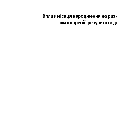
Вплив місяця народження на риз
шизофренії: результати 