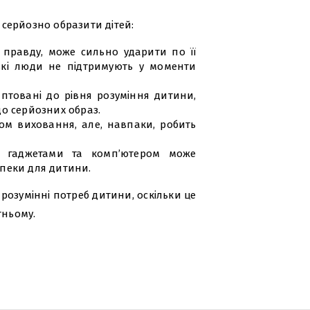
ь серйозно образити дітей:
 правду, може сильно ударити по її
ькі люди не підтримують у моменти
птовані до рівня розуміння дитини,
о серйозних образ.
м виховання, але, навпаки, робить
и гаджетами та комп’ютером може
зпеки для дитини.
розумінні потреб дитини, оскільки це
тньому.