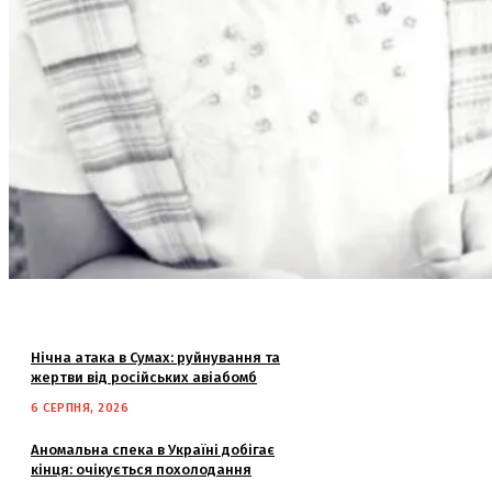
Нічна атака в Сумах: руйнування та
жертви від російських авіабомб
6 СЕРПНЯ, 2026
Аномальна спека в Україні добігає
кінця: очікується похолодання