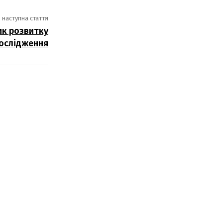
наступна стаття
ик розвитку
дослідження