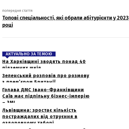
попередня стаття
Топові спеціальності, які обрали абітурієнти у 2023
році
АКТУАЛЬНО ЗА ТЕМОЮ
На Харківщині зводять понад 40
підземних шкіл
Зеленський розповів про розмову
з прем’єром Британії
Голава ДМС Івано-Франківщини
Саїв має підпільну бізнес-імперію
– ЗМІ
Львівщина: зростає кількість
постраждалих від отруєння в
оздоровчому таборі