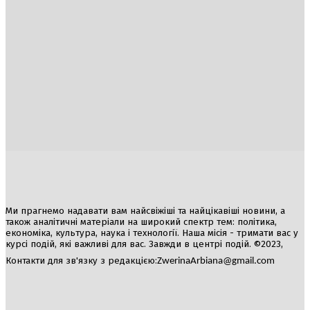
Україна
Блоги
Здоров’я
Спорт
Авто
Арт
Їжа
Гумор
Ми прагнемо надавати вам найсвіжіші та найцікавіші новини, а
також аналітичні матеріали на широкий спектр тем: політика,
економіка, культура, наука і технології. Наша місія - тримати вас у
курсі подій, які важливі для вас. Завжди в центрі подій. ©2023,
Контакти для зв'язку з редакцією:
ZwerinaArbiana@gmail.com