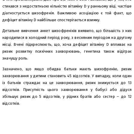
стикався з недостатньою кількістю вітаміну D у ранньому віці, частіше
діагностується шизофренія. Важливою асоціацією є той факт, що
дефіцит вітаміну D найбільше спостерігається взимку.
Детальне вивчення анкет шизофреніків виявило, що більшість з них
народилися в холодний період року, з весняним періодом на другому
місці. Вчені підкреслюють, що, хоча дефіцит вітаміну D впливає на
ризик розвитку психічних захворювань, генетика також відіграє
значущу роль.
Зазначено, що якщо обидва батьки мають шизофренію, ризик
захворювання у дитини становить 45 відсотків. У випадку, коли один
із батьків страждає на це захворювання, ризик знижується до 13
відсотків. Присутність цього захворювання у бабусі або дідуся
збільшує ризик до 5 відсотків, у рідних братів або сестер – до 12
відсотків.