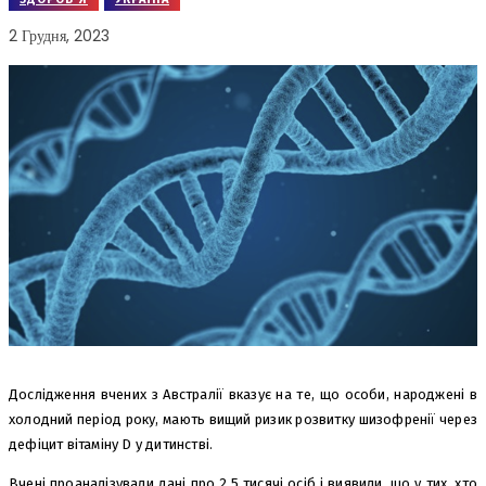
2 Грудня, 2023
Дослідження вчених з Австралії вказує на те, що особи, народжені в
холодний період року, мають вищий ризик розвитку шизофренії через
дефіцит вітаміну D у дитинстві.
Вчені проаналізували дані про 2,5 тисячі осіб і виявили, що у тих, хто