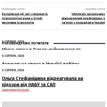
попередня стаття
наступна стаття
Батьківські дії, які створюють
UAnimals організовує
психологічні рани у дітей:
міжнародний перформанс у
висновки психологів
зв’язку з екоцидом в Україні
6 СЕРПНЯ, 2026
РЕКОМЕНДУЄМО ПОЧИТАТИ
Нічна атака в Сумах: руйнування та
жертви від російських авіабомб
6 СЕРПНЯ, 2026
Аномальна спека в Україні добігає
кінця: очікується похолодання
6 СЕРПНЯ, 2026
Ольга Стефанішина відреагувала на
підозри від НАБУ та САП
ЗАВАНТАЖИТИ БІЛЬШЕ