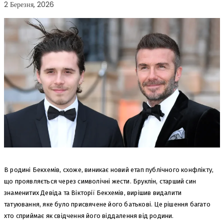
2 Березня, 2026
В родині Бекхемів, схоже, виникає новий етап публічного конфлікту,
що проявляється через символічні жести. Бруклін, старший син
знаменитих Девіда та Вікторії Бекхемів, вирішив видалити
татуювання, яке було присвячене його батькові. Це рішення багато
хто сприймає як свідчення його віддалення від родини.