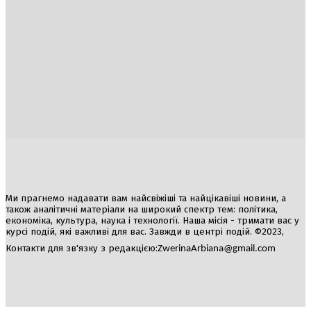
Україна
Блоги
Здоров’я
Спорт
Авто
Арт
Їжа
Гумор
Ми прагнемо надавати вам найсвіжіші та найцікавіші новини, а
також аналітичні матеріали на широкий спектр тем: політика,
економіка, культура, наука і технології. Наша місія - тримати вас у
курсі подій, які важливі для вас. Завжди в центрі подій. ©2023,
Контакти для зв'язку з редакцією:
ZwerinaArbiana@gmail.com