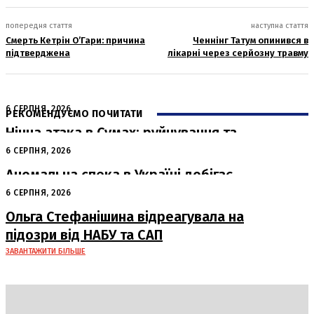
попередня стаття
наступна стаття
Смерть Кетрін О’Гари: причина
Ченнінг Татум опинився в
підтверджена
лікарні через серйозну травму
6 СЕРПНЯ, 2026
РЕКОМЕНДУЄМО ПОЧИТАТИ
Нічна атака в Сумах: руйнування та
жертви від російських авіабомб
6 СЕРПНЯ, 2026
Аномальна спека в Україні добігає
кінця: очікується похолодання
6 СЕРПНЯ, 2026
Ольга Стефанішина відреагувала на
підозри від НАБУ та САП
ЗАВАНТАЖИТИ БІЛЬШЕ