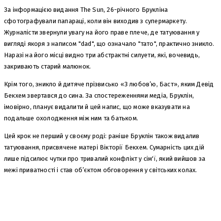
За інформацією видання The Sun, 26-річного Брукліна
сфотографували папараці, коли він виходив з супермаркету.
Журналісти звернули увагу на його праве плече, де татуювання у
вигляді якоря з написом "dad", що означало "тато", практично зникло.
Наразі на його місці видно три абстрактні силуети, які, вочевидь,
закривають старий малюнок.
Крім того, зникло й дитяче прізвисько «З любов’ю, Баст», яким Девід
Бекхем звертався до сина. За спостереженнями медіа, Бруклін,
імовірно, планує видалити й цей напис, що може вказувати на
подальше охолодження між ним та батьком.
Цей крок не перший у своєму роді: раніше Бруклін також видалив
татуювання, присвячене матері Вікторії Бекхем. Сумарність цих дій
лише підсилює чутки про тривалий конфлікт у сім'ї, який вийшов за
межі приватності і став об’єктом обговорення у світських колах.