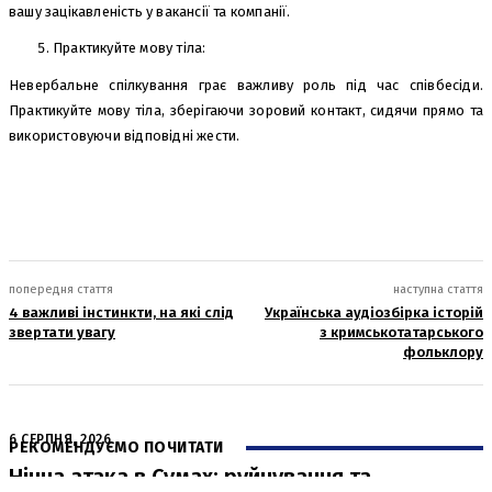
вашу зацікавленість у вакансії та компанії.
Практикуйте мову тіла:
Невербальне спілкування грає важливу роль під час співбесіди.
Практикуйте мову тіла, зберігаючи зоровий контакт, сидячи прямо та
використовуючи відповідні жести.
попередня стаття
наступна стаття
4 важливі інстинкти, на які слід
Українська аудіозбірка історій
звертати увагу
з кримськотатарського
фольклору
6 СЕРПНЯ, 2026
РЕКОМЕНДУЄМО ПОЧИТАТИ
Нічна атака в Сумах: руйнування та