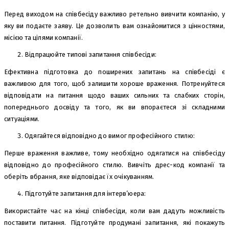
Перед виходом на співбесіду важливо ретельно вивчити компанію, у
яку ви подаєте заяву. Це дозволить вам ознайомитися з цінностями,
місією та цілями компанії.
Відпрацюйте типові запитання співбесіди:
Ефективна підготовка до поширених запитань на співбесіді є
важливою для того, щоб залишити хороше враження. Потренуйтеся
відповідати на питання щодо ваших сильних та слабких сторін,
попереднього досвіду та того, як ви впораєтеся зі складними
ситуаціями.
Одягайтеся відповідно до вимог професійного стилю:
Перше враження важливе, тому необхідно одягатися на співбесіду
відповідно до професійного стилю. Вивчіть дрес-код компанії та
оберіть вбрання, яке відповідає їх очікуванням.
Підготуйте запитання для інтерв’юера:
Використайте час на кінці співбесіди, коли вам дадуть можливість
поставити питання. Підготуйте продумані запитання, які покажуть