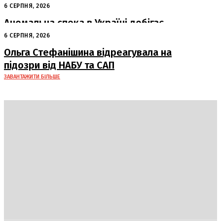
жертви від російських авіабомб
6 СЕРПНЯ, 2026
Аномальна спека в Україні добігає
кінця: очікується похолодання
6 СЕРПНЯ, 2026
Ольга Стефанішина відреагувала на
підозри від НАБУ та САП
ЗАВАНТАЖИТИ БІЛЬШЕ
Україна
Блоги
Здоров’я
Спорт
Авто
Арт
Їжа
Гумор