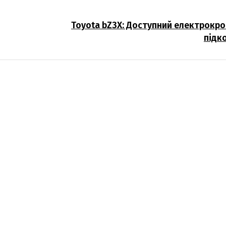
Toyota bZ3X: Доступний електрокро
підк