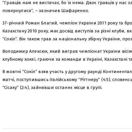
“Гравців нам не вистачає, бо їх нема. Двоє гравців у нас 
повернулися”, – зазначив Шафаренко.
37-річний Роман Благий, чемпіон України 2011 року та б
Казахстану 2010 року, має досвід виступів за різні клуби, 
“Сокіл”. Він також грав за національну збірну України, про
Володимир Алексюк, який виграв чемпіонат України вісім 
клубному хокеї, граючи за команди в Україні, Казахстані т
В жовтні “Сокіл” взяв участь у другому раунді Континента
матчі, поступившись італійському “Ріттнеру” (4:5), словенс
“Сісаку” (2:4), зайнявши останнє місце в групі.
поділіться