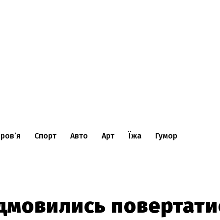
ров’я
Спорт
Авто
Арт
Їжа
Гумор
ідмовились повертати