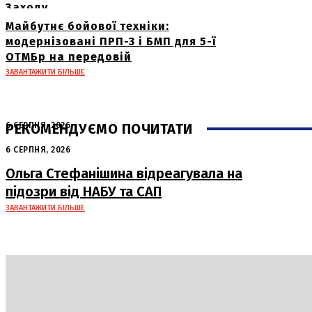
Заходу
Майбутнє бойової техніки:
модернізовані ПРП-3 і БМП для 5-ї
ОТМБр на передовій
ЗАВАНТАЖИТИ БІЛЬШЕ
РЕКОМЕНДУЄМО ПОЧИТАТИ
6 СЕРПНЯ, 2026
Нічна атака в Сумах: руйнування та
6 СЕРПНЯ, 2026
жертви від російських авіабомб
Ольга Стефанішина відреагувала на
підозри від НАБУ та САП
ЗАВАНТАЖИТИ БІЛЬШЕ