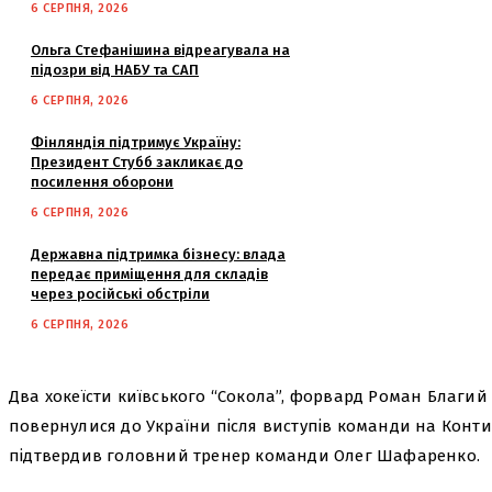
6 СЕРПНЯ, 2026
Ольга Стефанішина відреагувала на
підозри від НАБУ та САП
6 СЕРПНЯ, 2026
Фінляндія підтримує Україну:
Президент Стубб закликає до
посилення оборони
6 СЕРПНЯ, 2026
Державна підтримка бізнесу: влада
передає приміщення для складів
через російські обстріли
6 СЕРПНЯ, 2026
Два хокеїсти київського “Сокола”, форвард Роман Благий
повернулися до України після виступів команди на Конт
підтвердив головний тренер команди Олег Шафаренко.