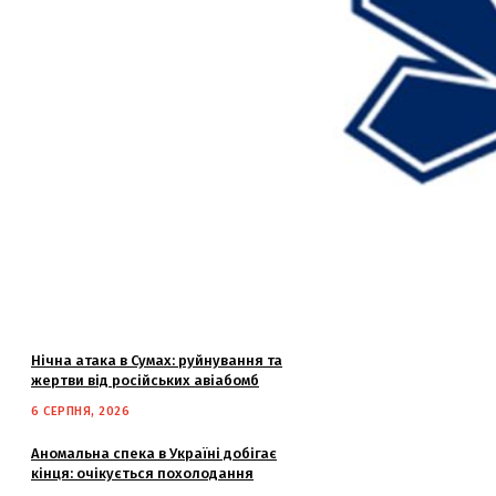
Нічна атака в Сумах: руйнування та
жертви від російських авіабомб
6 СЕРПНЯ, 2026
Аномальна спека в Україні добігає
кінця: очікується похолодання