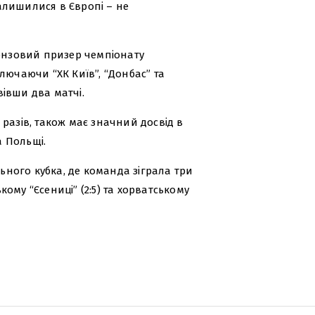
залишилися в Європі – не
ронзовий призер чемпіонату
включаючи “ХК Київ”, “Донбас” та
вівши два матчі.
разів, також має значний досвід в
а Польщі.
льного кубка, де команда зіграла три
ькому “Єсениці” (2:5) та хорватському