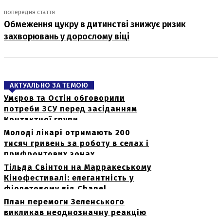
попередня стаття
Обмеження цукру в дитинстві знижує ризик
захворювань у дорослому віці
АКТУАЛЬНО ЗА ТЕМОЮ
Умєров та Остін обговорили
потреби ЗСУ перед засіданням
Контактної групи
Молоді лікарі отримають 200
тисяч гривень за роботу в селах і
прифронтових зонах
Тільда Свінтон на Марракеському
Кінофестивалі: елегантність у
фіолетовому від Chanel
План перемоги Зеленського
викликав неоднозначну реакцію