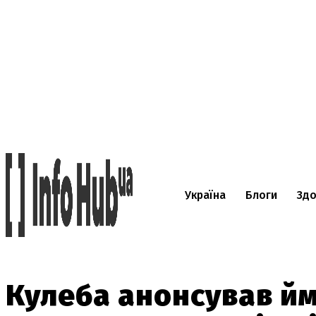
Україна
Блоги
Здо
Кулеба анонсував й