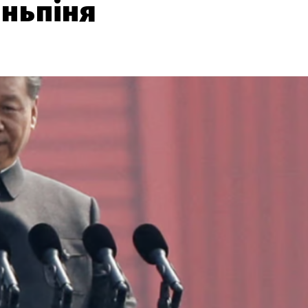
іньпіня