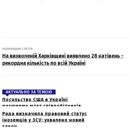
поділіться
попередня стаття
На визволеній Харківщині виявлено 28 катівень –
рекордна кількість по всій Україні
АКТУАЛЬНО ЗА ТЕМОЮ
Посольство США в Україні
розширює штат співробітників
Рада визначила правовий статус
іноземців у ЗСУ: ухвалено новий
закон