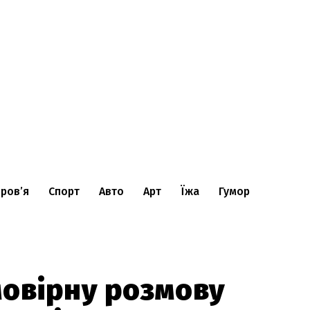
ров’я
Спорт
Авто
Арт
Їжа
Гумор
мовірну розмову