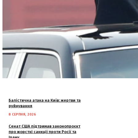
Балістична атака на Київ: жертви та
руйнування
8 СЕРПНЯ, 2026
Сенат США підтримав законопроєкт
про жорсткі санкції проти Росії та
Ірану