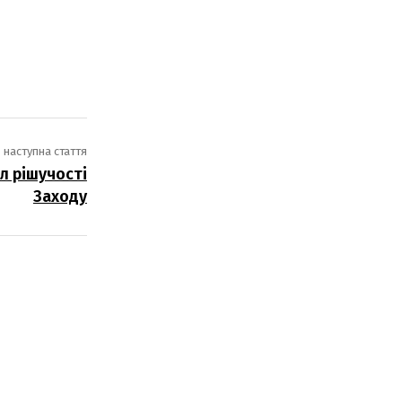
наступна стаття
л рішучості
Заходу