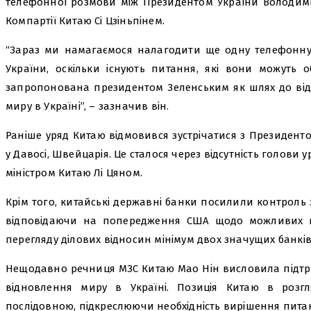
телефонної розмови між Президентом України Володим
Компартії Китаю Сі Цзіньпінем.
“Зараз ми намагаємося налагодити ще одну телефонну
України, оскільки існують питання, які вони можуть 
запропонована президентом Зеленським як шлях до від
миру в Україні”, – зазначив він.
Раніше уряд Китаю відмовився зустрічатися з Президен
у Давосі, Швейцарія. Це сталося через відсутність голови у
міністром Китаю Лі Цяном.
Крім того, китайські державні банки посилили контроль 
відповідаючи на попередження США щодо можливих в
перегляду ділових відносин мінімум двох значущих банків
Нещодавно речниця МЗС Китаю Мао Нін висловила підтр
відновлення миру в Україні. Позиція Китаю в розгл
послідовною, підкреслюючи необхідність вирішення пита