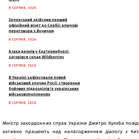
8 СЕРПНЯ, 2026
Зеленський здійснив перший
офіційний візит до Сербії: ключові
переговори з Вучичем
8 СЕРПНЯ, 2026
Атака дронів у Єкатеринбурзі:
загорівся склад Wildberries
8 СЕРПНЯ, 2026
В Україні зафіксували новий
військовий злочин Росії: створення
бойових підрозділів із українських
військовополонених
8 СЕРПНЯ, 2026
Міністр закордонних справ України Дмитро Кулеба пові
активно працюють над налагодженням діалогу з Кита