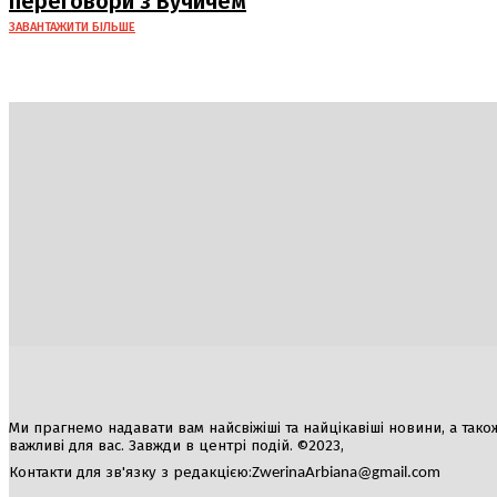
переговори з Вучичем
ЗАВАНТАЖИТИ БІЛЬШЕ
Україна
Блоги
Здоров’я
Спорт
Авто
Арт
Їжа
Ми прагнемо надавати вам найсвіжіші та найцікавіші новини, а також а
важливі для вас. Завжди в центрі подій. ©2023,
Контакти для зв'язку з редакцією:
ZwerinaArbiana@gmail.com