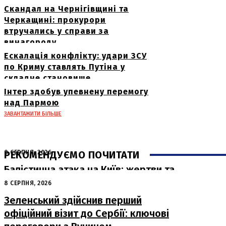
Скандал на Чернігівщині та
Черкащині: прокурори
втручались у справи за
винагороду
Ескалація конфлікту: удари ЗСУ
по Криму ставлять Путіна у
складне становище
Інтер здобув упевнену перемогу
над Пармою
ЗАВАНТАЖИТИ БІЛЬШЕ
РЕКОМЕНДУЄМО ПОЧИТАТИ
8 СЕРПНЯ, 2026
Балістична атака на Київ: жертви та
руйнування
8 СЕРПНЯ, 2026
Зеленський здійснив перший
офіційний візит до Сербії: ключові