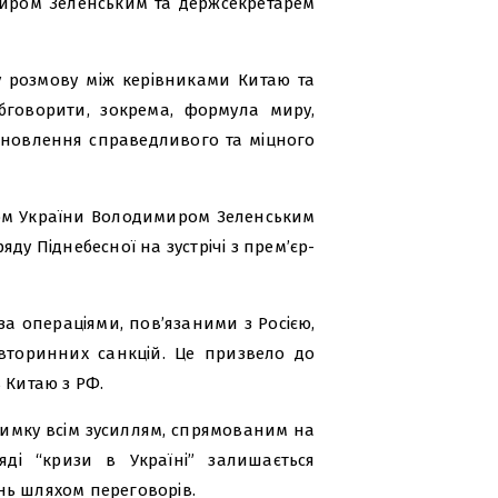
иром Зеленським та держсекретарем
 розмову між керівниками Китаю та
обговорити, зокрема, формула миру,
новлення справедливого та міцного
том України Володимиром Зеленським
ряду Піднебесної на зустрічі з прем’єр-
за операціями, пов’язаними з Росією,
торинних санкцій. Це призвело до
 Китаю з РФ.
имку всім зусиллям, спрямованим на
яді “кризи в Україні” залишається
нь шляхом переговорів.