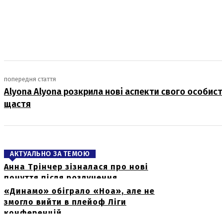
поділіться
попередня стаття
Alyona Alyona розкрила нові аспекти свого особис
щастя
АКТУАЛЬНО ЗА ТЕМОЮ
Анна Трінчер зізналася про нові
почуття після розлучення
«Динамо» обіграло «Ноа», але не
змогло вийти в плейоф Ліги
конференцій