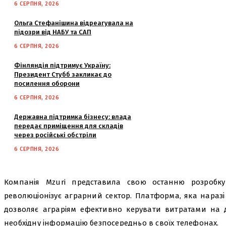
6 СЕРПНЯ, 2026
Ольга Стефанішина відреагувала на
підозри від НАБУ та САП
6 СЕРПНЯ, 2026
Фінляндія підтримує Україну:
Президент Стубб закликає до
посилення оборони
6 СЕРПНЯ, 2026
Державна підтримка бізнесу: влада
передає приміщення для складів
через російські обстріли
6 СЕРПНЯ, 2026
Компанія Mzuri представила свою останню розробку
революціонізує аграрний сектор. Платформа, яка наразі 
дозволяє аграріям ефективно керувати витратами на
необхідну інформацію безпосередньо в своїх телефонах.