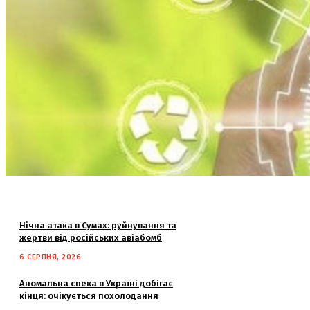
Нічна атака в Сумах: руйнування та
жертви від російських авіабомб
6 СЕРПНЯ, 2026
Аномальна спека в Україні добігає
кінця: очікується похолодання