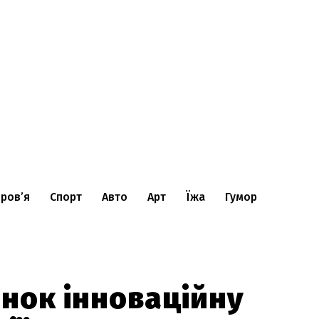
ров’я
Спорт
Авто
Арт
Їжа
Гумор
инок інноваційну