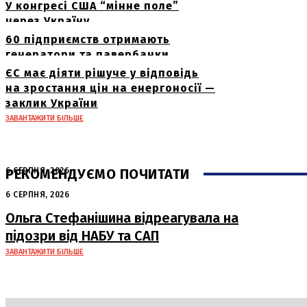
У конгресі США “мінне поле”
через Україну
60 підприємств отримають
генератори та павербанки
ЄС має діяти рішуче у відповідь
на зростання цін на енергоносії —
заклик України
ЗАВАНТАЖИТИ БІЛЬШЕ
РЕКОМЕНДУЄМО ПОЧИТАТИ
6 СЕРПНЯ, 2026
Нічна атака в Сумах: руйнування та
6 СЕРПНЯ, 2026
жертви від російських авіабомб
Ольга Стефанішина відреагувала на
підозри від НАБУ та САП
ЗАВАНТАЖИТИ БІЛЬШЕ