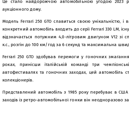
Це стало найдорожчою автомобільною угодою 2023 р
аукціонного дому.
Модель Ferrari 250 GTO славиться своєю унікальністю, і
конкретний автомобіль входить до серії Ferrari 330 LM, і
відзначається потужним 4,0-літровим двигуном V12 зі 
к.с., розгін до 100 км/год за 6 секунд та максимальна швид
Ferrari 250 GTO здобував перемоги у гоночних змаганнях
роках, принісши італійській команді три чемпіонськ
автофестивалях та гоночних заходах, цей автомобіль ст
колекціонерів.
Представлений автомобіль з 1985 року перебуває в США т
заходів із ретро-автомобільної гонки він неодноразово 
поділіться