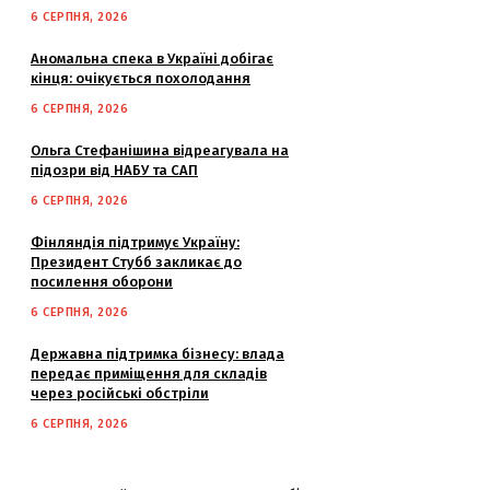
6 СЕРПНЯ, 2026
Аномальна спека в Україні добігає
кінця: очікується похолодання
6 СЕРПНЯ, 2026
Ольга Стефанішина відреагувала на
підозри від НАБУ та САП
6 СЕРПНЯ, 2026
Фінляндія підтримує Україну:
Президент Стубб закликає до
посилення оборони
6 СЕРПНЯ, 2026
Державна підтримка бізнесу: влада
передає приміщення для складів
через російські обстріли
6 СЕРПНЯ, 2026