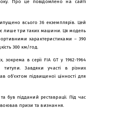
оку. Про це повідомлено на сайті
 випущено всього 36 екземплярів. Цей
снує лише три таких машини. Ця модель
спортивними характеристиками – 390
кість 300 км/год.
, зокрема в серії FIA GT у 1962-1964
і титули. Завдяки участі в різних
ав об’єктом підвищеної цінності для
а був підданий реставрації. Під час
завоював призи та визнання.