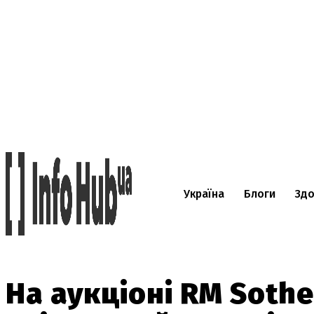
Україна
Блоги
Здо
На аукціоні RM Soth