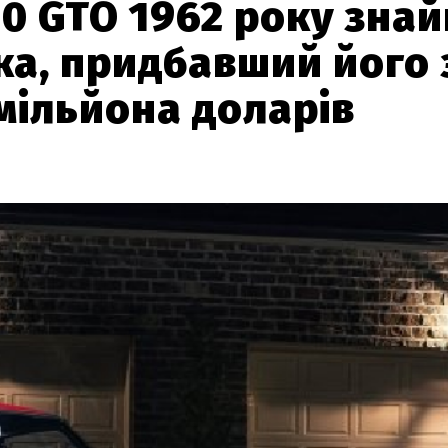
50 GTO 1962 року зна
ка, придбавший його 
 мільйона доларів