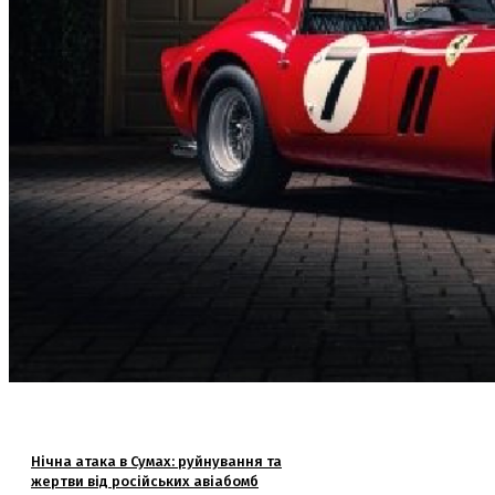
Нічна атака в Сумах: руйнування та
жертви від російських авіабомб