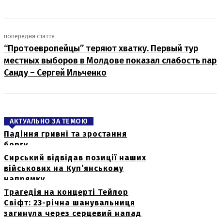
попередня стаття
“Протоевропейцы” теряют хватку. Первый тур
местных выборов в Молдове показал слабость па
Санду – Сергей Ильченко
АКТУАЛЬНО ЗА ТЕМОЮ
Падіння гривні та зростання
боргу
Сирський відвідав позиції наших
військових на Куп’янському
напрямку
Трагедія на концерті Тейлор
Свіфт: 23-річна шанувальниця
загинула через серцевий напад