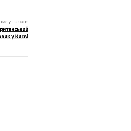
наступна стаття
британський
вик у Києві