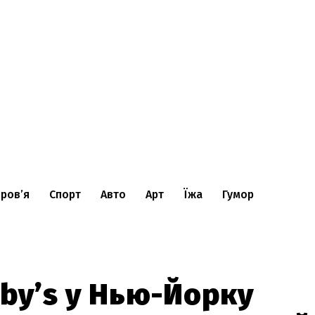
ров’я
Спорт
Авто
Арт
Їжа
Гумор
eby’s у Нью-Йорку