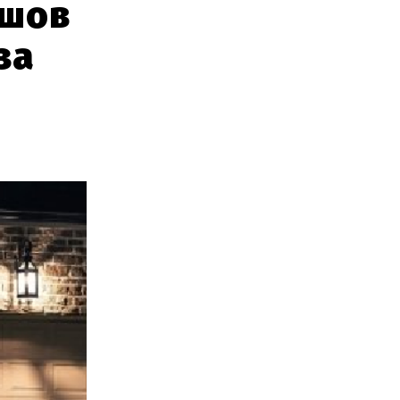
йшов
за