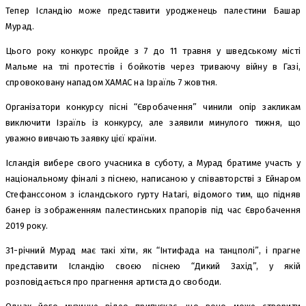
Тепер Ісландію може представити уродженець палестини Башар
Мурад.
Цього року конкурс пройде з 7 до 11 травня у шведському місті
Мальме на тлі протестів і бойкотів через триваючу війну в Газі,
спровоковану нападом ХАМАС на Ізраїль 7 жовтня.
Організатори конкурсу пісні “Євробачення” чинили опір закликам
виключити Ізраїль із конкурсу, але заявили минулого тижня, що
уважно вивчають заявку цієї країни.
Ісландія вибере свого учасника в суботу, а Мурад братиме участь у
національному фіналі з піснею, написаною у співавторстві з Ейнаром
Стефанссоном з ісландського гурту Hatari, відомого тим, що підняв
банер із зображенням палестинських прапорів під час Євробачення
2019 року.
31-річний Мурад має такі хіти, як “Інтифада на танцполі”, і прагне
представити Ісландію своєю піснею “Дикий Захід”, у якій
розповідається про прагнення артиста до свободи.