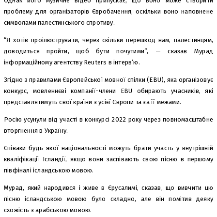
Однак його музичне відео припускає, що воно може створити
проблему для організаторів Євробачення, оскільки воно наповнене
символами палестинського спротиву.
“Я хотів проілюструвати, через скільки перешкод нам, палестинцям,
доводиться пройти, щоб бути почутими”, — сказав Мурад
інформаційному агентству Reuters в інтерв’ю.
Згідно з правилами Європейської мовної спілки (EBU), яка організовує
конкурс, мовленнєві компанії-члени EBU обирають учасників, які
представлятимуть свої країни з усієї Європи та за її межами.
Росію усунули від участі в конкурсі 2022 року через повномасштабне
вторгнення в Україну.
Співаки будь-якої національності можуть брати участь у внутрішній
кваліфікації Ісландії, якщо вони заспівають свою пісню в першому
півфіналі ісландською мовою.
Мурад, який народився і живе в Єрусалимі, сказав, що вивчити цю
пісню ісландською мовою було складно, але він помітив деяку
схожість з арабською мовою.