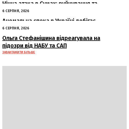
Нічна атака в Сумах: руйнування та
жертви від російських авіабомб
6 СЕРПНЯ, 2026
Аномальна спека в Україні добігає
кінця: очікується похолодання
6 СЕРПНЯ, 2026
Ольга Стефанішина відреагувала на
підозри від НАБУ та САП
ЗАВАНТАЖИТИ БІЛЬШЕ
Україна
Блоги
Здоров’я
Спорт
Авто
Арт