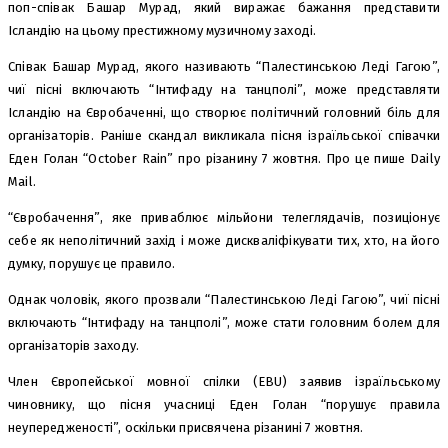
поп-співак Башар Мурад, який виражає бажання представити
Ісландію на цьому престижному музичному заході.
Співак Башар Мурад, якого називають “Палестинською Леді Гагою”,
чиї пісні включають “Інтифаду на танцполі”, може представляти
Ісландію на Євробаченні, що створює політичний головний біль для
організаторів. Раніше скандал викликала пісня ізраїльської співачки
Еден Голан “October Rain” про різанину 7 жовтня. Про це пише Daily
Mail.
“Євробачення”, яке приваблює мільйони телеглядачів, позиціонує
себе як неполітичний захід і може дискваліфікувати тих, хто, на його
думку, порушує це правило.
Однак чоловік, якого прозвали “Палестинською Леді Гагою”, чиї пісні
включають “Інтифаду на танцполі”, може стати головним болем для
організаторів заходу.
Член Європейської мовної спілки (EBU) заявив ізраїльському
чиновнику, що пісня учасниці Еден Голан “порушує правила
неупередженості”, оскільки присвячена різанині 7 жовтня.