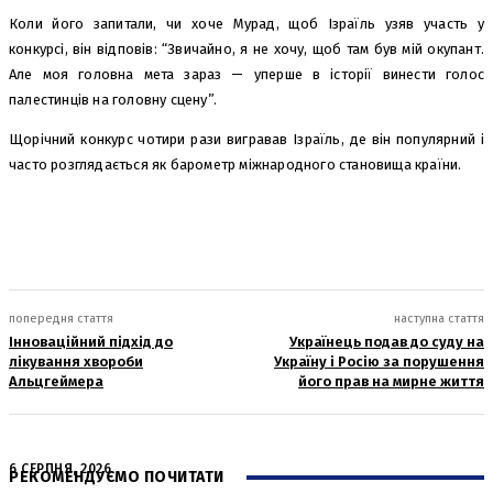
Коли його запитали, чи хоче Мурад, щоб Ізраїль узяв участь у
конкурсі, він відповів: “Звичайно, я не хочу, щоб там був мій окупант.
Але моя головна мета зараз — уперше в історії винести голос
палестинців на головну сцену”.
Щорічний конкурс чотири рази вигравав Ізраїль, де він популярний і
часто розглядається як барометр міжнародного становища країни.
попередня стаття
наступна стаття
Інноваційний підхід до
Українець подав до суду на
лікування хвороби
Україну і Росію за порушення
Альцгеймера
його прав на мирне життя
6 СЕРПНЯ, 2026
РЕКОМЕНДУЄМО ПОЧИТАТИ