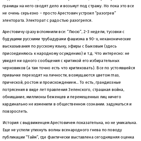
границы на него сводят дело и возьмут под стражу. Но пока это все
не очень серьезно – просто Арестович устроил “разогрев”
электората. Электорат с радостью разогрелся.
Арестовичу сразу вспомнили все: “Люсю”, 2-3 недели, тусовки с
будущими русскими трубадурами фашизма в 90-х, неканонические
высказывания по русскому языку, эфиры с Быковым (здесь
присоединяюсь к народному осуждению) и т.д. Что интересно: не
увидел ни одного сообщения с критикой его избирательных
черновиков (а там точно есть что критиковать). Все по устоявшейся
привычке переходят на личности, возмущаются цветом глаз,
прической, ростом и происхождением… То есть, грандиозные
потрясения в виде лет правления Зеленского, страшная война,
обнищание, миллионы беженцев и перемещенных лиц ничего
кардинально не изменили в общественном сознании. задуматься и
повзрослеть.
История с выдвиженцем Арестовичем показательна, но не уникальна.
Еще не успели утихнуть волны всенародного гнева по поводу
публикации “Тайм”, где фактически выставлена сегодняшняя оценка