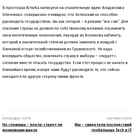
В просторах Ютюба наткнулся на спасительную идею Владислава
Оленченко: совершенно очевидно, что Зеленский не способен
руководить государством, так как сегодня – в режиме “все сам”. Для
спасения страны он должен по собственному желанию ограничить
свои нелегитимные полномочия, передав их Военному кабинету,
который в значительной степени должен заменить и вождей с
Банковой и горе-хозяйственников из Грушевского. Не надо
возмущать общество, вовлекать страну в выборы – следует с
согласия вместе спасать государство. Если этот процесс не начать в
ближайшее время, вскоре нами будут руководить те, кто сейчас
находится по другую сторону линии фронта.
попередня стаття
наступна стаття
Не служишь – плати: станет ли
Мы – свидетели последствий
возможным выезд
глобальных Tech и IT