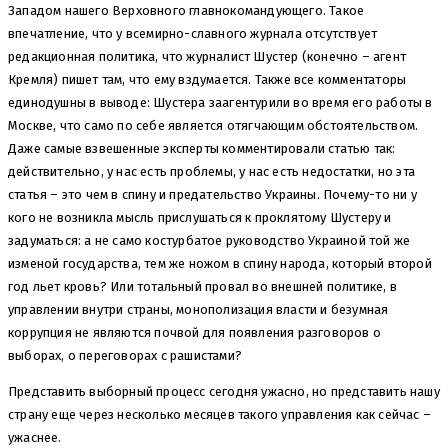
Западом нашего Верховного главнокомандующего. Такое
впечатление, что у всемирно-славного журнала отсутствует
редакционная политика, что журналист Шустер (конечно – агент
Кремля) пишет там, что ему вздумается. Также все комментаторы
единодушны в выводе: Шустера заагентурили во время его работы в
Москве, что само по себе является отягчающим обстоятельством.
Даже самые взвешенные эксперты комментировали статью так:
действительно, у нас есть проблемы, у нас есть недостатки, но эта
статья – это чем в спину и предательство Украины. Почему-то ни у
кого не возникла мысль прислушаться к проклятому Шустеру и
задуматься: а не само костурбатое руководство Украиной той же
изменой государства, тем же ножом в спину народа, который второй
год льет кровь? Или тотальный провал во внешней политике, в
управлении внутри страны, монополизация власти и безумная
коррупция не являются почвой для появления разговоров о
выборах, о переговорах с рашистами?
Представить выборный процесс сегодня ужасно, но представить нашу
страну еще через несколько месяцев такого управления как сейчас –
ужаснее.