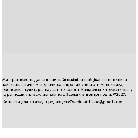
Україна
Блоги
Здоров’я
Спорт
Авто
Арт
Їжа
Гумор
Ми прагнемо надавати вам найсвіжіші та найцікавіші новини, а
також аналітичні матеріали на широкий спектр тем: політика,
економіка, культура, наука і технології. Наша місія - тримати вас у
курсі подій, які важливі для вас. Завжди в центрі подій. ©2023,
Контакти для зв'язку з редакцією:
ZwerinaArbiana@gmail.com