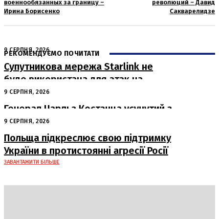
военнообязанных за границу –
революций – Давид
Ирина Борисенко
Сакварелидзе
9 СЕРПНЯ, 2026
РЕКОМЕНДУЄМО ПОЧИТАТИ
Супутникова мережа Starlink не
буде використана для атак на
російські пускові установки
9 СЕРПНЯ, 2026
Генерал Чарльз Костанца усунутий з
посади: Пентагон вживає заходів
9 СЕРПНЯ, 2026
Польща підкреслює свою підтримку
України в протистоянні агресії Росії
ЗАВАНТАЖИТИ БІЛЬШЕ