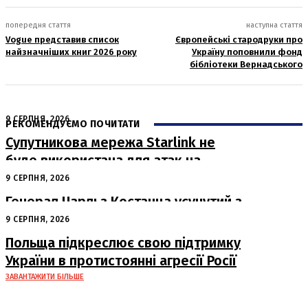
попередня стаття
наступна стаття
Vogue представив список
Європейські стародруки про
найзначніших книг 2026 року
Україну поповнили фонд
бібліотеки Вернадського
9 СЕРПНЯ, 2026
РЕКОМЕНДУЄМО ПОЧИТАТИ
Супутникова мережа Starlink не
буде використана для атак на
російські пускові установки
9 СЕРПНЯ, 2026
Генерал Чарльз Костанца усунутий з
посади: Пентагон вживає заходів
9 СЕРПНЯ, 2026
Польща підкреслює свою підтримку
України в протистоянні агресії Росії
ЗАВАНТАЖИТИ БІЛЬШЕ