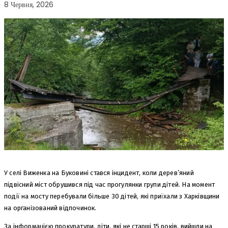
8 Червня, 2026
У селі Виженка на Буковині стався інцидент, коли дерев’яний
підвісний міст обрушився під час прогулянки групи дітей. На момент
події на мосту перебували більше 30 дітей, які приїхали з Харківщини
на організований відпочинок.
За інформацією прокуратури, діти, які не старші 15 років, вийшли на