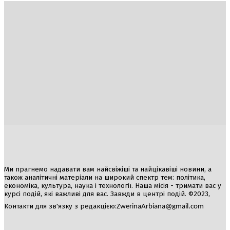
Україна
Блоги
Здоров’я
Спорт
Авто
Арт
Їжа
Гумор
Ми прагнемо надавати вам найсвіжіші та найцікавіші новини, а
також аналітичні матеріали на широкий спектр тем: політика,
економіка, культура, наука і технології. Наша місія - тримати вас у
курсі подій, які важливі для вас. Завжди в центрі подій. ©2023,
Контакти для зв'язку з редакцією:
ZwerinaArbiana@gmail.com