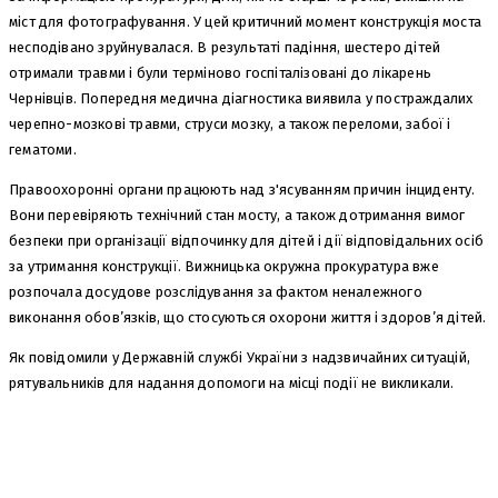
міст для фотографування. У цей критичний момент конструкція моста
несподівано зруйнувалася. В результаті падіння, шестеро дітей
отримали травми і були терміново госпіталізовані до лікарень
Чернівців. Попередня медична діагностика виявила у постраждалих
черепно-мозкові травми, струси мозку, а також переломи, забої і
гематоми.
Правоохоронні органи працюють над з'ясуванням причин інциденту.
Вони перевіряють технічний стан мосту, а також дотримання вимог
безпеки при організації відпочинку для дітей і дії відповідальних осіб
за утримання конструкції. Вижницька окружна прокуратура вже
розпочала досудове розслідування за фактом неналежного
виконання обов’язків, що стосуються охорони життя і здоров’я дітей.
Як повідомили у Державній службі України з надзвичайних ситуацій,
рятувальників для надання допомоги на місці події не викликали.