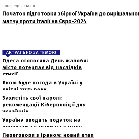
попередня стаття
Початок підготовки збірної України до вирішально
матчу проти Італії на Євро-2024
АКТУАЛЬНО ЗА ТЕМОЮ
Одеса оголосила День жалоби:
місто потерпає від наслідків
стихії
Якою буде погода в Україні у
квітні 2025 року
Захистіть свої паролі:
рекомендації Кіберполіції для
українців
Україна вводить податок на
перекази з картки на картку
Переговори з Іраном: новий етап