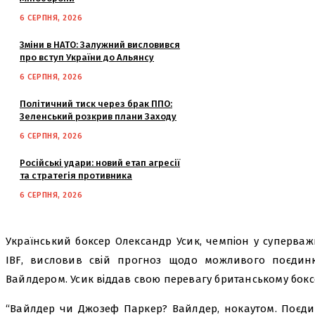
6 СЕРПНЯ, 2026
Зміни в НАТО: Залужний висловився
про вступ України до Альянсу
6 СЕРПНЯ, 2026
Політичний тиск через брак ППО:
Зеленський розкрив плани Заходу
6 СЕРПНЯ, 2026
Російські удари: новий етап агресії
та стратегія противника
6 СЕРПНЯ, 2026
Український боксер Олександр Усик, чемпіон у суперважк
IBF, висловив свій прогноз щодо можливого поєдин
Вайлдером. Усик віддав свою перевагу британському бок
“Вайлдер чи Джозеф Паркер? Вайлдер, нокаутом. Поєди