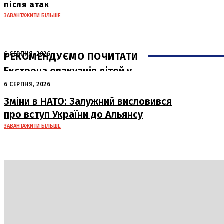
після атак
ЗАВАНТАЖИТИ БІЛЬШЕ
РЕКОМЕНДУЄМО ПОЧИТАТИ
6 СЕРПНЯ, 2026
Екстрена евакуація дітей у
Краматорську через загрозу безпеці
6 СЕРПНЯ, 2026
Зміни в НАТО: Залужний висловився
про вступ України до Альянсу
ЗАВАНТАЖИТИ БІЛЬШЕ