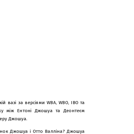
ій вазі за версіями WBA, WBO, IBO та
ку між Ентоні Джошуа та Деонтеєм
серу Джошуа.
нок Джошуа і Отто Валліна? Джошуа