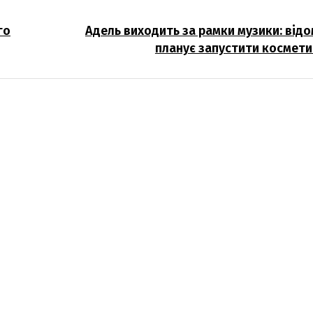
го
Адель виходить за рамки музики: відо
планує запустити космети