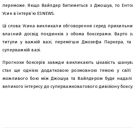
переможе. Якщо Вайлдер битиметься з Джошуа, то Ентон
Усик в інтерв’ю ESNEWS.
Ці слова Усика викликали обговорення серед прихильни
власний досвід поєдинків з обома боксерами. Варто з
титули у важкій вазі, перемігши Джозефа Паркера, та
суперважкій вазі.
Прогнози боксерів завжди викликають цікавість шанува
стає ще однією додатковою розмовною темою у світі с
можливого бою між Джошуа та Вайлдером буде надалі 
великого інтересу до суперважковагового дивізіону боксу
поділіться