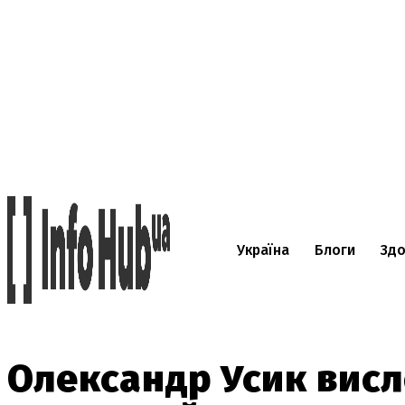
Україна
Блоги
Здо
Олександр Усик висл