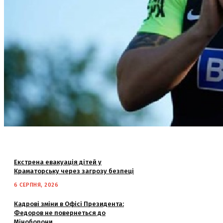
Екстрена евакуація дітей у
Краматорську через загрозу безпеці
6 СЕРПНЯ, 2026
Кадрові зміни в Офісі Президента:
Федоров не повернеться до
Міноборони