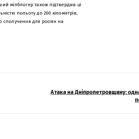
нший мілблогер також підтвердив ці
ьністю польоту до 200 кілометрів,
єю сполучення для росіян на
Атака на Дніпропетровщину: одн
п