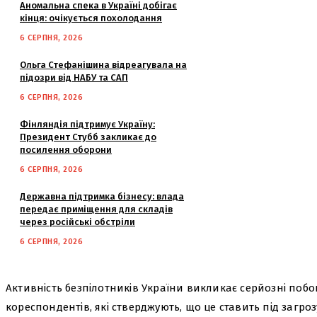
Аномальна спека в Україні добігає
кінця: очікується похолодання
6 СЕРПНЯ, 2026
Ольга Стефанішина відреагувала на
підозри від НАБУ та САП
6 СЕРПНЯ, 2026
Фінляндія підтримує Україну:
Президент Стубб закликає до
посилення оборони
6 СЕРПНЯ, 2026
Державна підтримка бізнесу: влада
передає приміщення для складів
через російські обстріли
6 СЕРПНЯ, 2026
Активність безпілотників України викликає серйозні поб
кореспондентів, які стверджують, що це ставить під загро