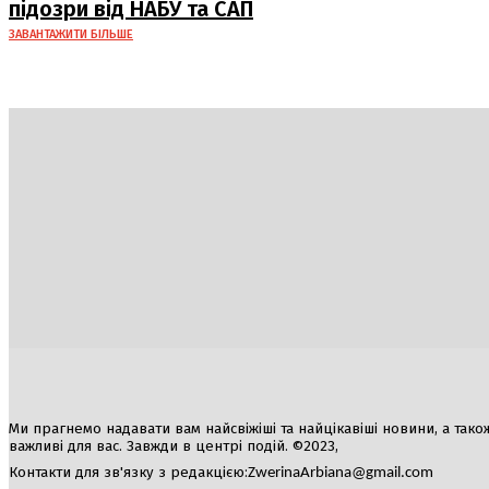
підозри від НАБУ та САП
ЗАВАНТАЖИТИ БІЛЬШЕ
Україна
Блоги
Здоров’я
Спорт
Авто
Арт
Їжа
Ми прагнемо надавати вам найсвіжіші та найцікавіші новини, а також а
важливі для вас. Завжди в центрі подій. ©2023,
Контакти для зв'язку з редакцією:
ZwerinaArbiana@gmail.com