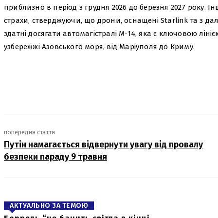
приблизно в період з грудня 2026 до березня 2027 року. І
страхи, стверджуючи, що дрони, оснащені Starlink та з дал
здатні досягати автомагістралі М-14, яка є ключовою ліні
узбережжі Азовського моря, від Маріуполя до Криму.
поділіться
попередня стаття
Путін намагається відвернути увагу від провалу
безпеки параду 9 травня
АКТУАЛЬНО ЗА ТЕМОЮ