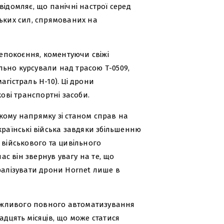
відомляє, що панічні настрої серед
ських сил, спрямованих на
непокоєння, коментуючи свіжі
ільно курсували над трасою Т-0509,
гістраль H-10). Ці дрони
кові транспортні засоби.
кому напрямку зі станом справ на
країнські війська завдяки збільшенню
 військового та цивільного
час він звернув увагу на те, що
тралізувати дрони Hornet лише в
ожливого повного автоматизування
адцять місяців, що може статися