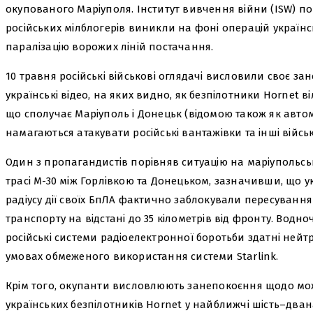
окупованого Маріуполя. Інститут вивчення війни (ISW) по
російських мілблогерів виникли на фоні операцій україн
паралізацію ворожих ліній постачання.
10 травня російські військові оглядачі висловили своє за
українські відео, на яких видно, як безпілотники Hornet в
що сполучає Маріуполь і Донецьк (відомою також як автома
намагаються атакувати російські вантажівки та інші війсь
Один з пропагандистів порівняв ситуацію на маріупольсь
трасі М-30 між Горлівкою та Донецьком, зазначивши, що у
радіусу дії своїх БпЛА фактично заблокували пересування
транспорту на відстані до 35 кілометрів від фронту. Водно
російські системи радіоелектронної боротьби здатні ней
умовах обмеженого використання системи Starlink.
Крім того, окупанти висловлюють занепокоєння щодо м
українських безпілотників Hornet у найближчі шість–дван