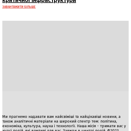
критичної інфраструктури
ЗАВАНТАЖИТИ БІЛЬШЕ
Україна
Блоги
Здоров’я
Спорт
Авто
Арт
Їжа
Гумор
Ми прагнемо надавати вам найсвіжіші та найцікавіші новини, а
також аналітичні матеріали на широкий спектр тем: політика,
економіка, культура, наука і технології. Наша місія - тримати вас у
курсі подій, які важливі для вас. Завжди в центрі подій. ©2023,