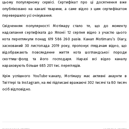
цьому популярному сервісі. Сертифікат про ці досягнення вже
опубліковано на каналі тварини, а саме відео з цим сертифікатом
перевершило усі очікування.
Свідченням популярності Мотімару стало те, що до моменту
надсилання сертифіката до Японії 12 серпня відео з участю цього
кота переглянули понад 619 586 260 разів. Канал Motimaru’s Diary,
заснований 30 листопада 2019 року, пропонує глядачам відео, що
відображають повсякденне життя кота шотландської породи
скоттиш-фолд та його господаря. Наразі всі відео каналу
нараховують більше 685 201 тис. переглядів.
Крім успішного YouTube-каналу, Мотімару має активні акаунти в
Твіттері та Instagram, на які підписані вражаючі 302 тисячі та 80 тисяч
осіб відповідно.