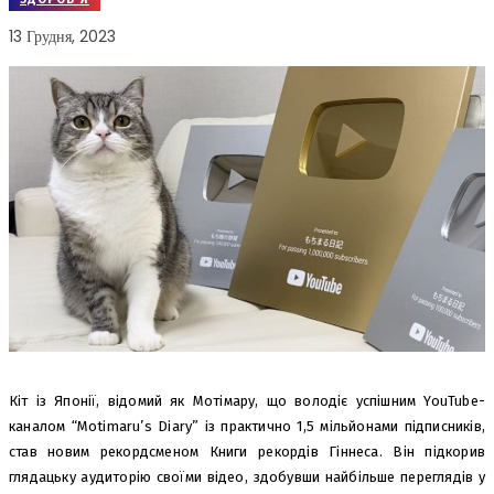
13 Грудня, 2023
Кіт із Японії, відомий як Мотімару, що володіє успішним YouTube-
каналом “Motimaru’s Diary” із практично 1,5 мільйонами підписників,
став новим рекордсменом Книги рекордів Гіннеса. Він підкорив
глядацьку аудиторію своїми відео, здобувши найбільше переглядів у