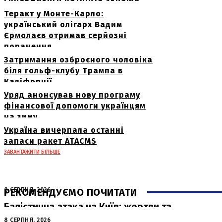
справжнього патріота України
Теракт у Монте-Карло:
український олігарх Вадим
Єрмолаєв отримав серйозні
поранення
Затримання озброєного чоловіка
біля гольф-клубу Трампа в
Каліфорнії
Уряд анонсував нову програму
фінансової допомоги українцям
на зиму
Україна вичерпала останні
запаси ракет ATACMS
ЗАВАНТАЖИТИ БІЛЬШЕ
РЕКОМЕНДУЄМО ПОЧИТАТИ
8 СЕРПНЯ, 2026
Балістична атака на Київ: жертви та
руйнування
8 СЕРПНЯ, 2026