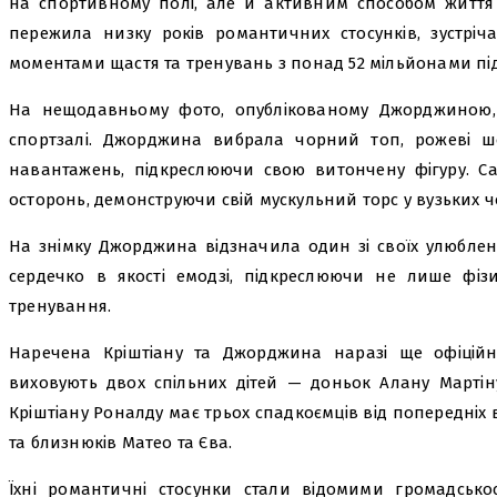
на спортивному полі, але й активним способом життя 
пережила низку років романтичних стосунків, зустріча
моментами щастя та тренувань з понад 52 мільйонами пі
На нещодавньому фото, опублікованому Джорджиною,
спортзалі. Джорджина вибрала чорний топ, рожеві шо
навантажень, підкреслюючи свою витончену фігуру. С
осторонь, демонструючи свій мускульний торс у вузьких 
На знімку Джорджина відзначила один зі своїх улюблени
сердечко в якості емодзі, підкреслюючи не лише фіз
тренування.
Наречена Кріштіану та Джорджина наразі ще офіцій
виховують двох спільних дітей — доньок Алану Мартіну
Кріштіану Роналду має трьох спадкоємців від попередні
та близнюків Матео та Єва.
Їхні романтичні стосунки стали відомими громадськос