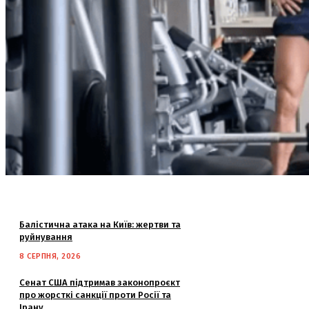
Балістична атака на Київ: жертви та
руйнування
8 СЕРПНЯ, 2026
Сенат США підтримав законопроєкт
про жорсткі санкції проти Росії та
Ірану