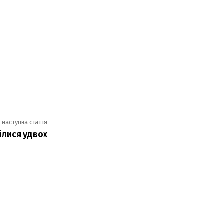
наступна стаття
ілися удвох