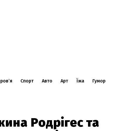
ров’я
Спорт
Авто
Арт
Їжа
Гумор
ина Родрігес та