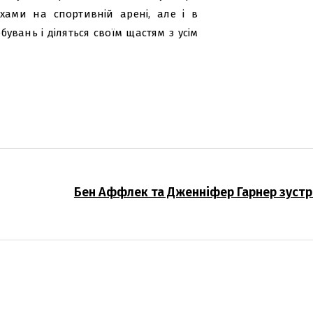
хами на спортивній арені, але і в
увань і діляться своїм щастям з усім
Бен Аффлек та Дженніфер Гарнер зустр