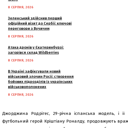
8 СЕРПНЯ, 2026
Зеленський здійснив перший
офіційний візит до Сербії: ключові
переговори з Вучичем
8 СЕРПНЯ, 2026
Атака дронів у Єкатеринбурзі:
загорівся склад Wildberries
8 СЕРПНЯ, 2026
В Україні зафіксували новий
військовий злочин Росії: створення
бойових підрозділів із українських
військовополонених
8 СЕРПНЯ, 2026
Джорджина Родрігес, 29-річна іспанська модель, і її
футбольний герой Кріштіану Роналду, продовжують враж