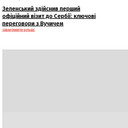
Зеленський здійснив перший
офіційний візит до Сербії: ключові
переговори з Вучичем
ЗАВАНТАЖИТИ БІЛЬШЕ
Україна
Блоги
Здоров’я
Спорт
Авто
Арт
Їжа