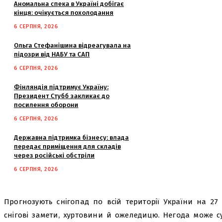
Аномальна спека в Україні добігає
кінця: очікується похолодання
6 СЕРПНЯ, 2026
Ольга Стефанішина відреагувала на
підозри від НАБУ та САП
6 СЕРПНЯ, 2026
Фінляндія підтримує Україну:
Президент Стубб закликає до
посилення оборони
6 СЕРПНЯ, 2026
Державна підтримка бізнесу: влада
передає приміщення для складів
через російські обстріли
6 СЕРПНЯ, 2026
Прогнозують снігопад по всій території України на 2
снігові замети, хуртовини й ожеледицю. Негода може с