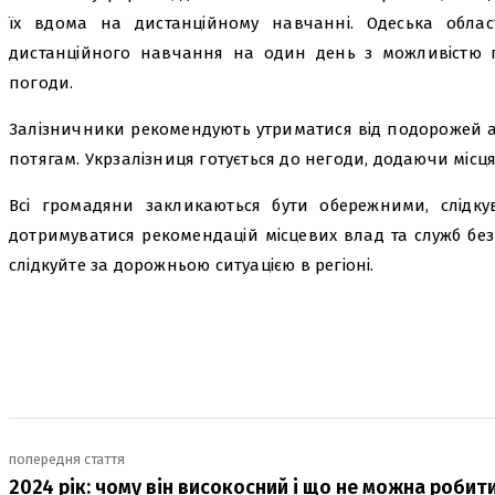
їх вдома на дистанційному навчанні. Одеська обла
дистанційного навчання на один день з можливістю 
погоди.
Залізничники рекомендують утриматися від подорожей а
потягам. Укрзалізниця готується до негоди, додаючи місця
Всі громадяни закликаються бути обережними, слідк
дотримуватися рекомендацій місцевих влад та служб безп
слідкуйте за дорожньою ситуацією в регіоні.
поділіться
попередня стаття
2024 рік: чому він високосний і що не можна робит