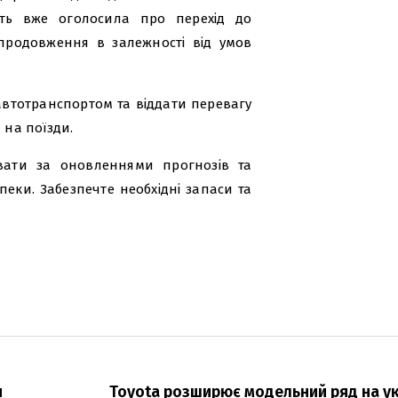
сть вже оголосила про перехід до
продовження в залежності від умов
втотранспортом та віддати перевагу
 на поїзди.
увати за оновленнями прогнозів та
еки. Забезпечте необхідні запаси та
и
Toyota розширює модельний ряд на у