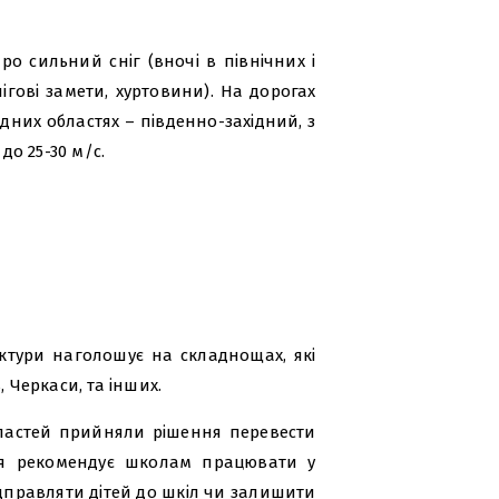
о сильний сніг (вночі в північних і
ігові замети, хуртовини). На дорогах
хідних областях – південно-західний, з
до 25-30 м/с.
ктури наголошує на складнощах, які
 Черкаси, та інших.
областей прийняли рішення перевести
ція рекомендує школам працювати у
дправляти дітей до шкіл чи залишити