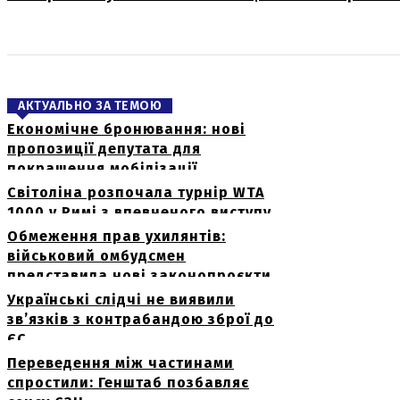
АКТУАЛЬНО ЗА ТЕМОЮ
Економічне бронювання: нові
пропозиції депутата для
покращення мобілізації
Світоліна розпочала турнір WTA
1000 у Римі з впевненого виступу
Обмеження прав ухилянтів:
військовий омбудсмен
представила нові законопроєкти
Українські слідчі не виявили
зв’язків з контрабандою зброї до
ЄС
Переведення між частинами
спростили: Генштаб позбавляє