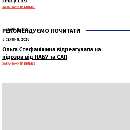
сенсу СЗЧ
ЗАВАНТАЖИТИ БІЛЬШЕ
РЕКОМЕНДУЄМО ПОЧИТАТИ
6 СЕРПНЯ, 2026
Нічна атака в Сумах: руйнування та
6 СЕРПНЯ, 2026
жертви від російських авіабомб
Ольга Стефанішина відреагувала на
підозри від НАБУ та САП
ЗАВАНТАЖИТИ БІЛЬШЕ