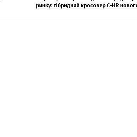
ринку: гібридний кросовер C-HR новог