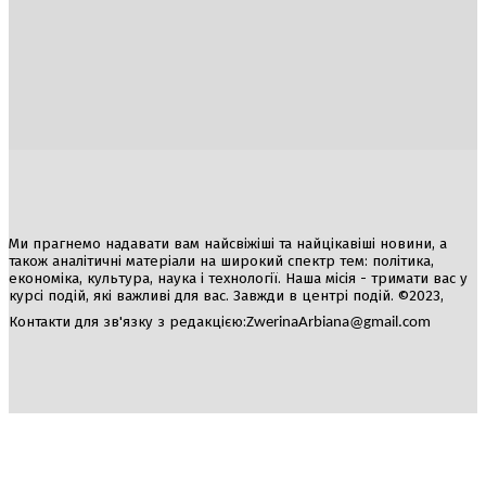
Україна
Блоги
Здоров’я
Спорт
Авто
Арт
Їжа
Гумор
Ми прагнемо надавати вам найсвіжіші та найцікавіші новини, а
також аналітичні матеріали на широкий спектр тем: політика,
економіка, культура, наука і технології. Наша місія - тримати вас у
курсі подій, які важливі для вас. Завжди в центрі подій. ©2023,
Контакти для зв'язку з редакцією:
ZwerinaArbiana@gmail.com