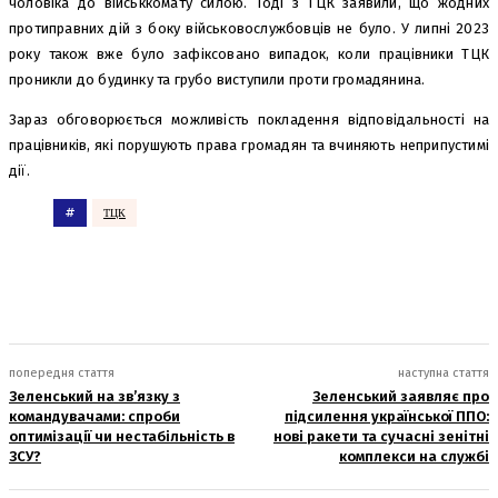
чоловіка до військкомату силою. Тоді з ТЦК заявили, що жодних
протиправних дій з боку військовослужбовців не було. У липні 2023
року також вже було зафіксовано випадок, коли працівники ТЦК
проникли до будинку та грубо виступили проти громадянина.
Зараз обговорюється можливість покладення відповідальності на
працівників, які порушують права громадян та вчиняють неприпустимі
дії.
#
ТЦК
попередня стаття
наступна стаття
Зеленський на зв’язку з
Зеленський заявляє про
командувачами: спроби
підсилення української ППО:
оптимізації чи нестабільність в
нові ракети та сучасні зенітні
ЗСУ?
комплекси на службі