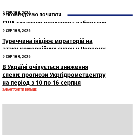
9 СЕРПНЯ, 2026
РЕКОМЕНДУЄМО ПОЧИТАТИ
США схвалили реекспорт озброєння
з Туреччини для України
9 СЕРПНЯ, 2026
Туреччина ініціює мораторій на
атаки комерційних суден у Чорному
морі
9 СЕРПНЯ, 2026
В Україні очікується зниження
спеки: прогнози Укргідрометцентру
на період з 10 по 16 серпня
ЗАВАНТАЖИТИ БІЛЬШЕ