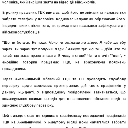
чоловіка, який вирішив зняти на відео дії військкомів.
В ролику працівник ТЦК вимагає, щоб його не знімали та намагається
забрати телефон у чоловіка, водночас неприязно ображаючи його.
Інцидент виник після того, як громадянин намагався зафіксувати дії
військовослужбовців.
“Що ти боїшся. Не п
зди. Чого ти знімаєш на відео. Я тебе ще в
бу
зараз. Ти зараз тут получиш п
зди і ляжеш тут. Бо ти – д
біл. Хто ти
такий, що маєш право знімати. В чому я стою? Чи ти в очі ї**шся”, –
емоційно говорив працівник ТЦК, не враховуючи пояснень
громадянина.
Зараз Хмельницький обласний ТЦК та СП проводять службову
перевірку щодо можливих протиправних дій своїх працівників у
даному інциденті. У відповідному повідомленні зазначається, що
командування вживає заходів для встановлення обставин події та
здійснює службову перевірку.
Цей випадок став не єдиним в свавільному поводженні працівників
ТЦК на Хмельниччині. У минулому місяці вони намагалися забрати