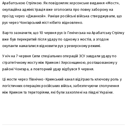
Арабатською Стрілкою. Як повідомляє херсонське видання «Мост»,
окупаційна адміністрація вже оголосила про повну заборону на
проїзд через «Джанкой». Раніше російські війська стверджували, що
рух через Чонгарський міст нібито відновлено.
Варто зазначити, що 10 червня рух із Генічеська на Арабатську Стрілку
вже був перекритий після удару по одному з мостів, а згодом
окупанти намагалися відновити рух у реверсному режимі.
У ніч на 7 червня Сили спеціальних операцій ЗСУ завдали удару по
стратегічному мосту між Кримом і Херсонщиною, розташованому у
районі Чонгара, а повторний удар відбувся 9 червня.
Ці мости через Північно-Кримський канал відіграють ключову роль у
логістичних операціях російських військ, забезпечуючи сполучення
між Кримом та територіями, які були захоплені на півдні України.