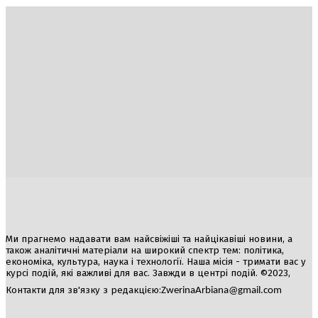
Україна
Блоги
Здоров’я
Спорт
Авто
Арт
Їжа
Гумор
Ми прагнемо надавати вам найсвіжіші та найцікавіші новини, а
також аналітичні матеріали на широкий спектр тем: політика,
економіка, культура, наука і технології. Наша місія - тримати вас у
курсі подій, які важливі для вас. Завжди в центрі подій. ©2023,
Контакти для зв'язку з редакцією:
ZwerinaArbiana@gmail.com