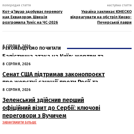
попередня стаття
наступна стаття
Кот-д’Івуар здобуває перемогу
Україна закликає ЮНЕСКО
над Еквадором, Швеція
відреагувати на обстріл Києво-
розгромила Туніс на ЧС-2026
Печерської лаври
8 СЕРПНЯ, 2026
РЕКОМЕНДУЄМО ПОЧИТАТИ
Балістична атака на Київ: жертви та
руйнування
8 СЕРПНЯ, 2026
Сенат США підтримав законопроєкт
про жорсткі санкції проти Росії та
Ірану
8 СЕРПНЯ, 2026
Зеленський здійснив перший
офіційний візит до Сербії: ключові
переговори з Вучичем
ЗАВАНТАЖИТИ БІЛЬШЕ