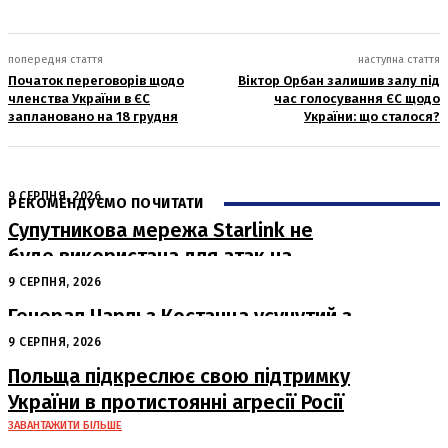
попередня стаття
наступна стаття
Початок переговорів щодо
Віктор Орбан залишив залу під
членства України в ЄС
час голосування ЄС щодо
заплановано на 18 грудня
України: що сталося?
9 СЕРПНЯ, 2026
РЕКОМЕНДУЄМО ПОЧИТАТИ
Супутникова мережа Starlink не
буде використана для атак на
російські пускові установки
9 СЕРПНЯ, 2026
Генерал Чарльз Костанца усунутий з
посади: Пентагон вживає заходів
9 СЕРПНЯ, 2026
Польща підкреслює свою підтримку
України в протистоянні агресії Росії
ЗАВАНТАЖИТИ БІЛЬШЕ