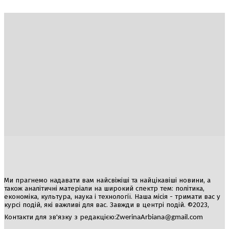
Україна
Блоги
Здоров’я
Спорт
Авто
Арт
Їжа
Гумор
Ми прагнемо надавати вам найсвіжіші та найцікавіші новини, а
також аналітичні матеріали на широкий спектр тем: політика,
економіка, культура, наука і технології. Наша місія - тримати вас у
курсі подій, які важливі для вас. Завжди в центрі подій. ©2023,
Контакти для зв'язку з редакцією:
ZwerinaArbiana@gmail.com