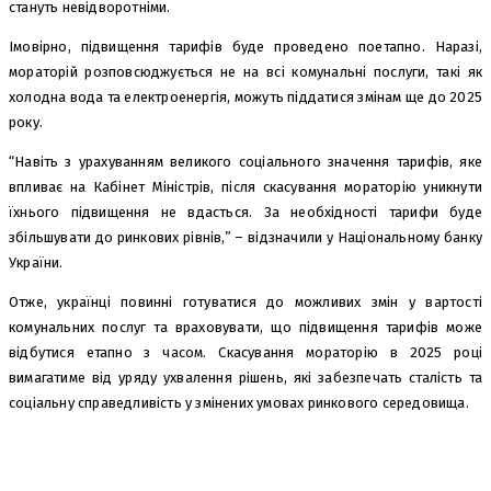
стануть невідворотніми.
Імовірно, підвищення тарифів буде проведено поетапно. Наразі,
мораторій розповсюджується не на всі комунальні послуги, такі як
холодна вода та електроенергія, можуть піддатися змінам ще до 2025
року.
“Навіть з урахуванням великого соціального значення тарифів, яке
впливає на Кабінет Міністрів, після скасування мораторію уникнути
їхнього підвищення не вдасться. За необхідності тарифи буде
збільшувати до ринкових рівнів,” – відзначили у Національному банку
України.
Отже, українці повинні готуватися до можливих змін у вартості
комунальних послуг та враховувати, що підвищення тарифів може
відбутися етапно з часом. Скасування мораторію в 2025 році
вимагатиме від уряду ухвалення рішень, які забезпечать сталість та
соціальну справедливість у змінених умовах ринкового середовища.