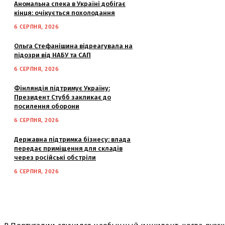
Аномальна спека в Україні добігає
кінця: очікується похолодання
6 СЕРПНЯ, 2026
Ольга Стефанішина відреагувала на
підозри від НАБУ та САП
6 СЕРПНЯ, 2026
Фінляндія підтримує Україну:
Президент Стубб закликає до
посилення оборони
6 СЕРПНЯ, 2026
Державна підтримка бізнесу: влада
передає приміщення для складів
через російські обстріли
6 СЕРПНЯ, 2026