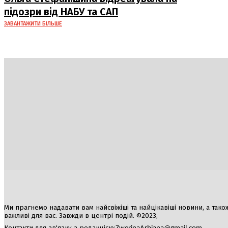
підозри від НАБУ та САП
ЗАВАНТАЖИТИ БІЛЬШЕ
Україна
Блоги
Здоров’я
Спорт
Авто
Арт
Їжа
Ми прагнемо надавати вам найсвіжіші та найцікавіші новини, а також а
важливі для вас. Завжди в центрі подій. ©2023,
Контакти для зв'язку з редакцією: