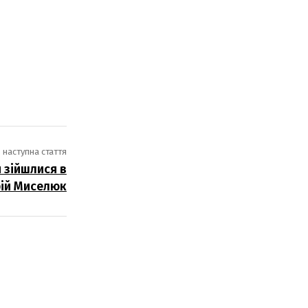
наступна стаття
 зійшлися в
рій Миселюк