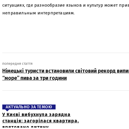
ситуациях, где разнообразие языков и культур может пр
неправильным интерпретациям.
поділіться
попередня стаття
Німецькі туристи встановили світовий рекорд вип
“море” пива за три години
АКТУАЛЬНО ЗА ТЕМОЮ
У Києві вибухнула зарядна
станція: загорілася квартира,
врятовано дитину