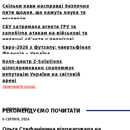
Скільки кави насправді безпечно
пити щодня, що кажуть наука та
експерти
СБУ затримала агента ГРУ та
запобігла атакам на військові та
медичні об’єкти у Чернігові
Євро-2026 з футзалу: чвертьфінал
Франція – Україна
Колл-центр Z-Solutions
цілеспрямовано спаплюжує
репутацію України на світовій
арені
ЗАВАНТАЖИТИ БІЛЬШЕ
РЕКОМЕНДУЄМО ПОЧИТАТИ
6 СЕРПНЯ, 2026
Нічна атака в Сумах: руйнування та
6 СЕРПНЯ, 2026
жертви від російських авіабомб
Ольга Стефанішина відреагувала на