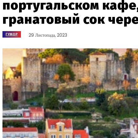
португальском кафе
гранатовый сок чер
29 Листопада, 2023
ГУМОР