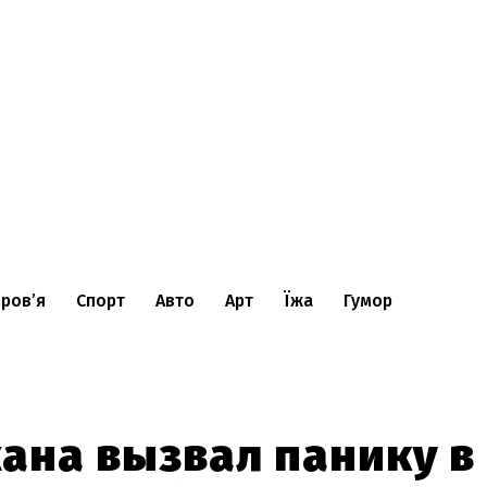
ров’я
Спорт
Авто
Арт
Їжа
Гумор
ана вызвал панику в