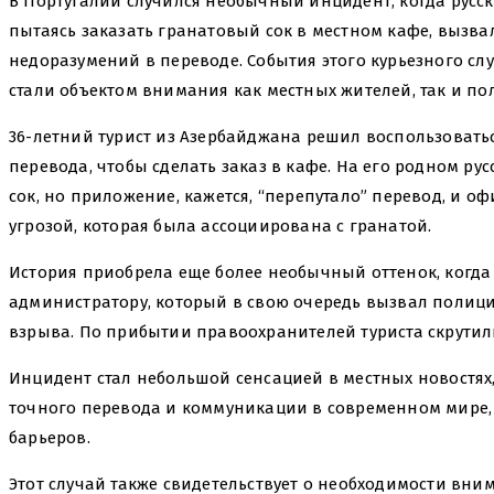
В Португалии случился необычный инцидент, когда русс
пытаясь заказать гранатовый сок в местном кафе, вызва
недоразумений в переводе. События этого курьезного сл
стали объектом внимания как местных жителей, так и по
36-летний турист из Азербайджана решил воспользоват
перевода, чтобы сделать заказ в кафе. На его родном ру
сок, но приложение, кажется, “перепутало” перевод, и 
угрозой, которая была ассоциирована с гранатой.
История приобрела еще более необычный оттенок, когд
администратору, который в свою очередь вызвал полицию
взрыва. По прибытии правоохранителей туриста скрути
Инцидент стал небольшой сенсацией в местных новостях
точного перевода и коммуникации в современном мире, 
барьеров.
Этот случай также свидетельствует о необходимости вн