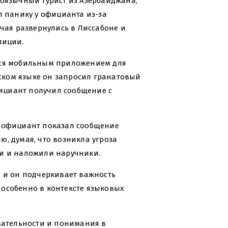
коязычный турист из Азербайджана,
л панику у официанта из-за
учая развернулись в Лиссабоне и
лиции.
ься мобильным приложением для
сском языке он запросил гранатовый
официант получил сообщение с
а официант показал сообщение
, думая, что возникла угроза
ли и наложили наручники.
, и он подчеркивает важность
особенно в контексте языковых
имательности и понимания в