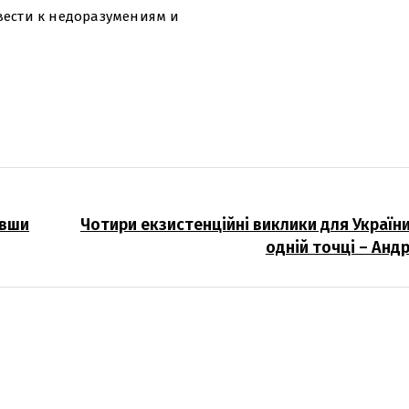
ивести к недоразумениям и
ивши
Чотири екзистенційні виклики для України
одній точці – Анд