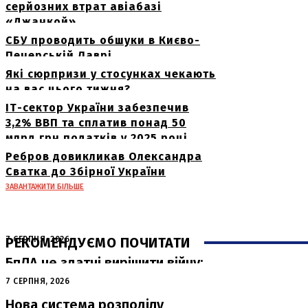
серйозних втрат авіабазі
«Джанкой»
СБУ проводить обшуки в Києво-
Печерській Лаврі
Які сюрпризи у стосунках чекають
на вас цього тижня?
ІТ-сектор України забезпечив
3,2% ВВП та сплатив понад 50
млрд грн податків у 2025 році
Ребров довикликав Олександра
Сватка до Збірної України
ЗАВАНТАЖИТИ БІЛЬШЕ
РЕКОМЕНДУЄМО ПОЧИТАТИ
7 СЕРПНЯ, 2026
БпЛА не здатні вирішити війну:
експерти роз’яснили, чому авіаударів
7 СЕРПНЯ, 2026
недостатньо для досягнення миру
Нова система розподілу