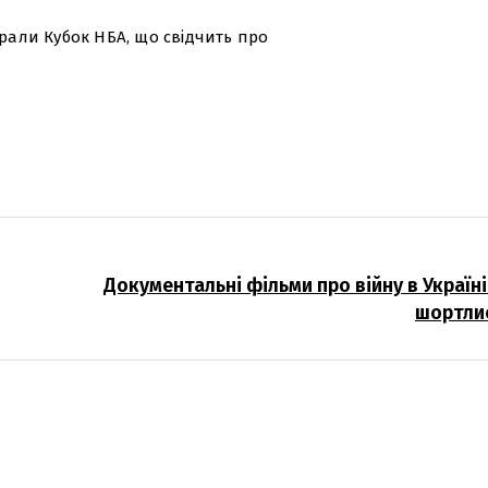
грали Кубок НБА, що свідчить про
Документальні фільми про війну в Україні
шортли