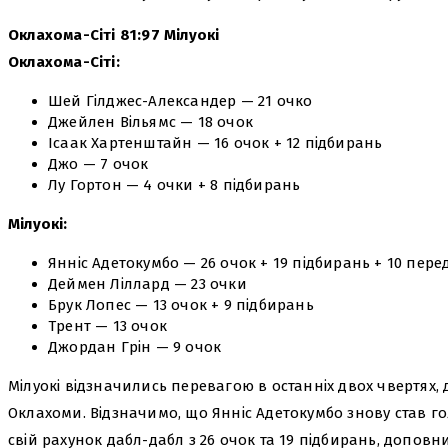
Оклахома-Сіті 81:97 Мілуокі
Оклахома-Сіті:
Шей Гілджес-Александер — 21 очко
Джейлен Вільямс — 18 очок
Ісаак Хартенштайн — 16 очок + 12 підбирань
Джо — 7 очок
Лу Гортон — 4 очки + 8 підбирань
Мілуокі:
Янніс Адетокумбо — 26 очок + 19 підбирань + 10 пере
Деймен Ліллард — 23 очки
Брук Лопес — 13 очок + 9 підбирань
Трент — 13 очок
Джордан Грін — 9 очок
Мілуокі відзначились перевагою в останніх двох чвертях, 
Оклахоми. Відзначимо, що Янніс Адетокумбо знову став г
свій рахунок дабл-дабл з 26 очок та 19 підбирань, доповн