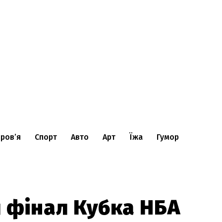
ров’я
Спорт
Авто
Арт
Їжа
Гумор
я фінал Кубка НБА