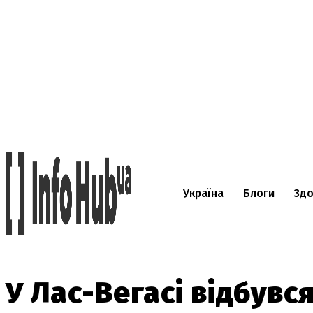
Україна
Блоги
Здо
У Лас-Вегасі відбувс