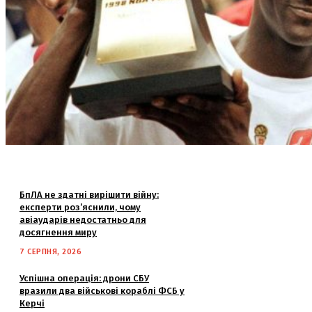
БпЛА не здатні вирішити війну:
експерти роз’яснили, чому
авіаударів недостатньо для
досягнення миру
7 СЕРПНЯ, 2026
Успішна операція: дрони СБУ
вразили два військові кораблі ФСБ у
Керчі