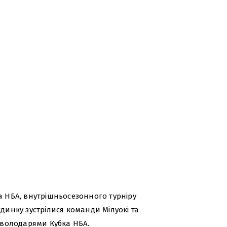
бка НБА, внутрішньосезонного турніру
динку зустрілися команди Мілуокі та
и володарями Кубка НБА.