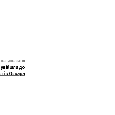
наступна стаття
 увійшли до
стів Оскара