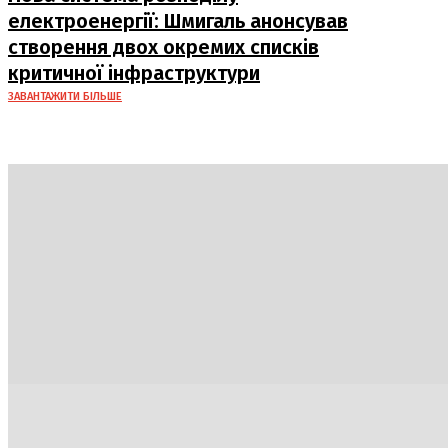
електроенергії: Шмигаль анонсував
створення двох окремих списків
критичної інфраструктури
ЗАВАНТАЖИТИ БІЛЬШЕ
Україна
Блоги
Здоров’я
Спорт
Авто
Арт
Їжа