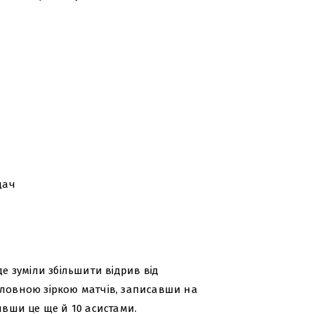
дач
де зуміли збільшити відрив від
оловною зіркою матчів, записавши на
ивши це ще й 10 асистами.