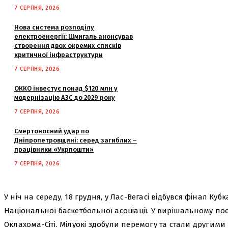
7 СЕРПНЯ, 2026
Нова система розподілу
електроенергії: Шмигаль анонсував
створення двох окремих списків
критичної інфраструктури
7 СЕРПНЯ, 2026
ОККО інвестує понад $120 млн у
модернізацію АЗС до 2029 року
7 СЕРПНЯ, 2026
Смертоносний удар по
Дніпропетровщині: серед загиблих –
працівники «Укрпошти»
7 СЕРПНЯ, 2026
У ніч на середу, 18 грудня, у Лас-Вегасі відбувся фінал Ку
Національної баскетбольної асоціації. У вирішальному поє
Оклахома-Сіті. Мілуокі здобули перемогу та стали другим