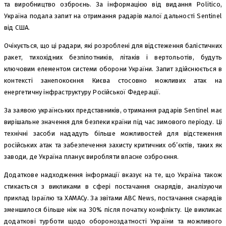
та виробництво озброєнь. За інформацією від видання Politico,
Україна подала запит на отримання радарів малої дальності Sentinel
від США.
Очікується, що ці радари, які розроблені для відстеження балістичних
ракет, тихохідних безпілотників, літаків і вертольотів, будуть
ключовим елементом системи оборони України. Запит здійснюється в
контексті занепокоєння Києва стосовно можливих атак на
енергетичну інфраструктуру Російської Федерації.
За заявою українських представників, отримання радарів Sentinel має
вирішальне значення для безпеки країни під час зимового періоду. Ці
технічні засоби нададуть більше можливостей для відстеження
російських атак та забезпечення захисту критичних об’єктів, таких як
заводи, де Україна планує виробляти власне озброєння.
Додаткове надходження інформації вказує на те, що Україна також
стикається з викликами в сфері постачання снарядів, аналізуючи
приклад Ізраїлю та ХАМАСу. За звітами ABC News, постачання снарядів
зменшилося більше ніж на 30% після початку конфлікту. Це викликає
додаткові турботи щодо обороноздатності України та можливого