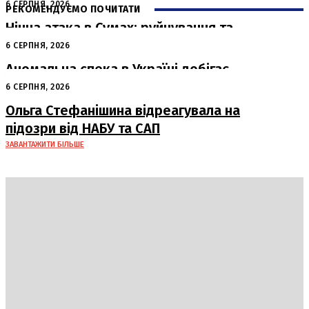
6 СЕРПНЯ, 2026
РЕКОМЕНДУЄМО ПОЧИТАТИ
Нічна атака в Сумах: руйнування та
жертви від російських авіабомб
6 СЕРПНЯ, 2026
Аномальна спека в Україні добігає
кінця: очікується похолодання
6 СЕРПНЯ, 2026
Ольга Стефанішина відреагувала на
підозри від НАБУ та САП
ЗАВАНТАЖИТИ БІЛЬШЕ