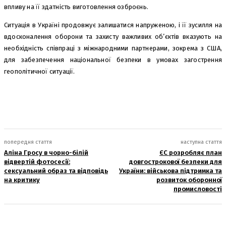
впливу на її здатність виготовлення озброєнь.
Ситуація в Україні продовжує залишатися напруженою, і її зусилля на
вдосконалення оборони та захисту важливих об’єктів вказують на
необхідність співпраці з міжнародними партнерами, зокрема з США,
для забезпечення національної безпеки в умовах загострення
геополітичної ситуації.
попередня стаття
наступна стаття
Аліна Гросу в чорно-білій
ЄС розробляє план
відвертій фотосесії:
довгострокової безпеки для
сексуальний образ та відповідь
України: військова підтримка та
на критику
розвиток оборонної
промисловості