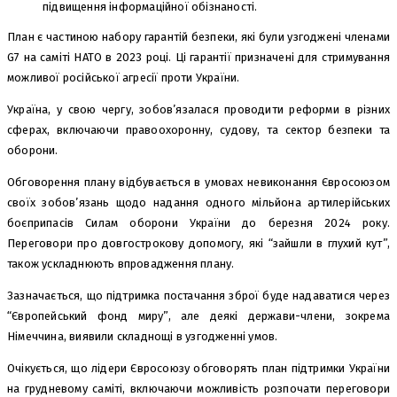
підвищення інформаційної обізнаності.
План є частиною набору гарантій безпеки, які були узгоджені членами
G7 на саміті НАТО в 2023 році. Ці гарантії призначені для стримування
можливої російської агресії проти України.
Україна, у свою чергу, зобов’язалася проводити реформи в різних
сферах, включаючи правоохоронну, судову, та сектор безпеки та
оборони.
Обговорення плану відбувається в умовах невиконання Євросоюзом
своїх зобов’язань щодо надання одного мільйона артилерійських
боєприпасів Силам оборони України до березня 2024 року.
Переговори про довгострокову допомогу, які “зайшли в глухий кут”,
також ускладнюють впровадження плану.
Зазначається, що підтримка постачання зброї буде надаватися через
“Європейський фонд миру”, але деякі держави-члени, зокрема
Німеччина, виявили складнощі в узгодженні умов.
Очікується, що лідери Євросоюзу обговорять план підтримки України
на грудневому саміті, включаючи можливість розпочати переговори