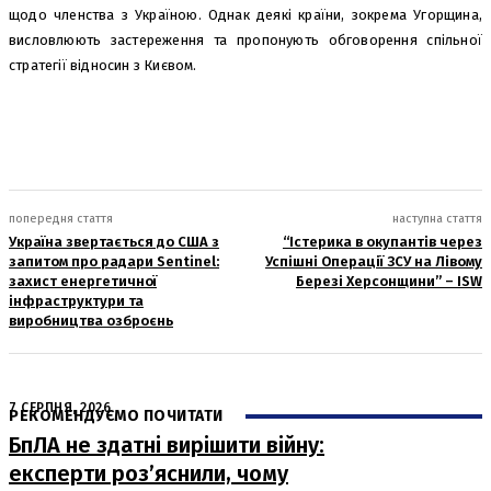
щодо членства з Україною. Однак деякі країни, зокрема Угорщина,
висловлюють застереження та пропонують обговорення спільної
стратегії відносин з Києвом.
попередня стаття
наступна стаття
Україна звертається до США з
“Істерика в окупантів через
запитом про радари Sentinel:
Успішні Операції ЗСУ на Лівому
захист енергетичної
Березі Херсонщини” – ISW
інфраструктури та
виробництва озброєнь
7 СЕРПНЯ, 2026
РЕКОМЕНДУЄМО ПОЧИТАТИ
БпЛА не здатні вирішити війну:
експерти роз’яснили, чому