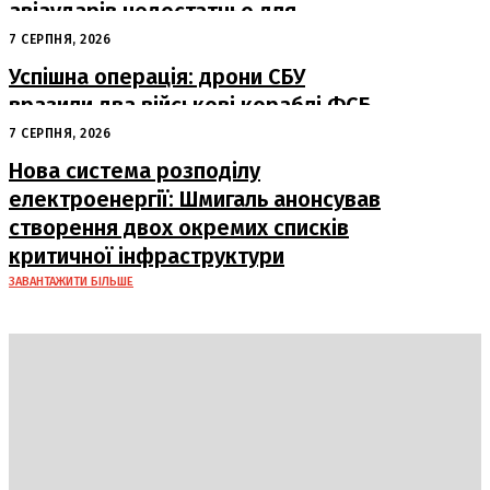
авіаударів недостатньо для
досягнення миру
7 СЕРПНЯ, 2026
Успішна операція: дрони СБУ
вразили два військові кораблі ФСБ
у Керчі
7 СЕРПНЯ, 2026
Нова система розподілу
електроенергії: Шмигаль анонсував
створення двох окремих списків
критичної інфраструктури
ЗАВАНТАЖИТИ БІЛЬШЕ