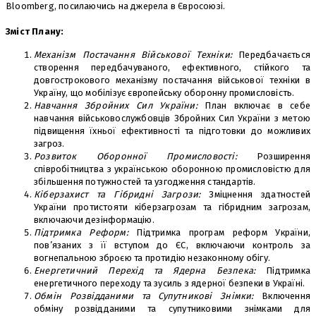
Bloomberg, посилаючись на джерела в Євросоюзі.
Зміст Плану:
Механізм Постачання Військової Техніки:
Передбачається
створення передбачуваного, ефективного, стійкого та
довгострокового механізму постачання військової техніки в
Україну, що мобілізує європейську оборонну промисловість.
Навчання Збройних Сил України:
План включає в себе
навчання військовослужбовців Збройних Сил України з метою
підвищення їхньої ефективності та підготовки до можливих
загроз.
Розвиток Оборонної Промисловості:
Розширення
співробітництва з українською оборонною промисловістю для
збільшення потужностей та узгодження стандартів.
Кіберзахист та Гібридні Загрози:
Зміцнення здатностей
України протистояти кіберзагрозам та гібридним загрозам,
включаючи дезінформацію.
Підтримка Реформ:
Підтримка програм реформ України,
пов’язаних з її вступом до ЄС, включаючи контроль за
вогнепальною зброєю та протидію незаконному обігу.
Енергетичний Перехід та Ядерна Безпека:
Підтримка
енергетичного переходу та зусиль з ядерної безпеки в Україні.
Обмін Розвідданими та Супутникові Знімки:
Включення
обміну розвідданими та супутниковими знімками для