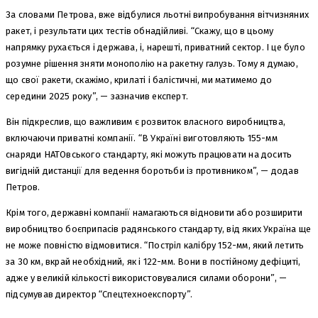
За словами Петрова, вже відбулися льотні випробування вітчизняних
ракет, і результати цих тестів обнадійливі. “Скажу, що в цьому
напрямку рухається і держава, і, нарешті, приватний сектор. І це було
розумне рішення зняти монополію на ракетну галузь. Тому я думаю,
що свої ракети, скажімо, крилаті і балістичні, ми матимемо до
середини 2025 року”, — зазначив експерт.
Він підкреслив, що важливим є розвиток власного виробництва,
включаючи приватні компанії. “В Україні виготовляють 155-мм
снаряди НАТОвського стандарту, які можуть працювати на досить
вигідній дистанції для ведення боротьби із противником”, — додав
Петров.
Крім того, державні компанії намагаються відновити або розширити
виробництво боєприпасів радянського стандарту, від яких Україна ще
не може повністю відмовитися. “Постріл калібру 152-мм, який летить
за 30 км, вкрай необхідний, як і 122-мм. Вони в постійному дефіциті,
адже у великій кількості використовувалися силами оборони”, —
підсумував директор “Спецтехноекспорту”.