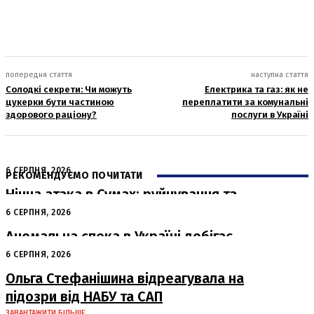
попередня стаття
наступна стаття
Солодкі секрети: Чи можуть
Електрика та газ: як не
цукерки бути частиною
переплатити за комунальні
здорового раціону?
послуги в Україні
6 СЕРПНЯ, 2026
РЕКОМЕНДУЄМО ПОЧИТАТИ
Нічна атака в Сумах: руйнування та
жертви від російських авіабомб
6 СЕРПНЯ, 2026
Аномальна спека в Україні добігає
кінця: очікується похолодання
6 СЕРПНЯ, 2026
Ольга Стефанішина відреагувала на
підозри від НАБУ та САП
ЗАВАНТАЖИТИ БІЛЬШЕ