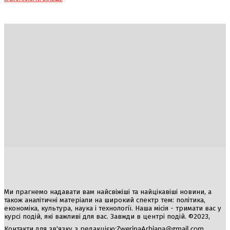
Україна
Блоги
Здоров’я
Спорт
Авто
Арт
Їжа
Гумор
Ми прагнемо надавати вам найсвіжіші та найцікавіші новини, а
також аналітичні матеріали на широкий спектр тем: політика,
економіка, культура, наука і технології. Наша місія - тримати вас у
курсі подій, які важливі для вас. Завжди в центрі подій. ©2023,
Контакти для зв'язку з редакцією:
ZwerinaArbiana@gmail.com