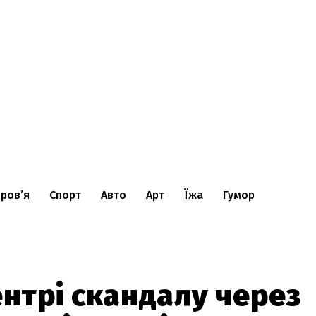
ров’я
Спорт
Авто
Арт
Їжа
Гумор
ентрі скандалу через