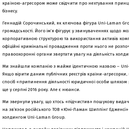
країною-агресором може свідчити про нехтування принц
бізнесу.
Геннадій Сорочинський, як ключова фігура Uni-Laman Gr
громадськості. Його ім’я фігурує у звинуваченнях щодо м
корпоративною структурою та використання активів компа
офіційні кримінальні провадження проти нього не розпоч
правоохоронні органи звертати увагу на діяльність холди
Ми знайшли компанію з майже ідентичною назвою – Uni-L
Якщо вірити даним публічних реєстрів країни-агресорки, 
спосіб «припинення діяльності юридичної особи шляхом 
ще у серпні 2016 року. Але є нюанси.
Ми звернули увагу, що хтось «підчистив» пошукову видачу 
на зв’язок російського ТОВ «Юні-Ламан Шиппінг Едженсі»
холдингом Uni-Laman Group.