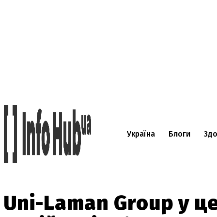
Україна
Блоги
Здо
Uni-Laman Group у ц