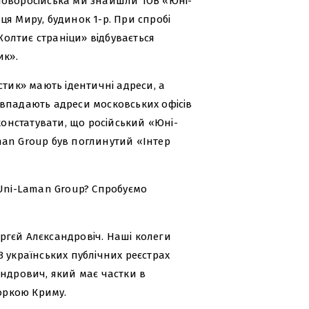
Новоросійська ми знайшли ТОВ «Юні-
я Миру, будинок 1-р. При спробі
«Жолтиє страніци» відбувається
ик».
стик» мають ідентичні адреси, а
співпадають адреси московських офісів
констатувати, що російський «Юні-
man Group був поглинутий «Інтер
 Uni-Laman Group? Спробуємо
Сєргєй Алєксандровіч. Наші колеги
 українських публічних реєстрах
андрович, який має частки в
соркою Криму.