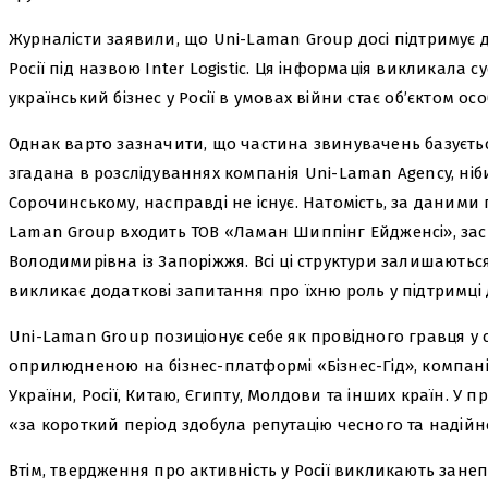
Журналісти заявили, що Uni-Laman Group досі підтримує д
Росії під назвою Inter Logistic. Ця інформація викликала 
український бізнес у Росії в умовах війни стає об’єктом ос
Однак варто зазначити, що частина звинувачень базуєть
згадана в розслідуваннях компанія Uni-Laman Agency, ні
Сорочинському, насправді не існує. Натомість, за даними п
Laman Group входить ТОВ «Ламан Шиппінг Ейдженсі», зас
Володимирівна із Запоріжжя. Всі ці структури залишають
викликає додаткові запитання про їхню роль у підтримці ді
Uni-Laman Group позиціонує себе як провідного гравця у с
оприлюдненою на бізнес-платформі «Бізнес-Гід», компан
України, Росії, Китаю, Єгипту, Молдови та інших країн. У 
«за короткий період здобула репутацію чесного та надійн
Втім, твердження про активність у Росії викликають занеп