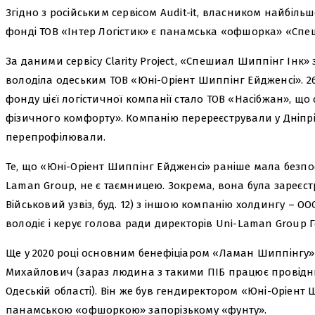
Згідно з російським сервісом Audit-it, власником найбільш
фонді ТОВ «Інтер Логістик» є панамська «офшорка» «Спе
За даними сервісу Clarity Project, «Спешиал Шиппінг Інк»
володіла одеським ТОВ «Юні-Оріент Шиппінг Ейдженсі». 26
фонду цієї логістичної компанії стало ТОВ «Насібжан», що 
фізичного комфорту». Компанію перереєстрували у Дніпрі
перепрофілювали.
Те, що «Юні-Оріент Шиппінг Ейдженсі» раніше мала безпо
Laman Group, не є таємницею. Зокрема, вона була зареєст
Військовий узвіз, буд. 12) з іншою компанію холдингу – 
володіє і керує голова ради директорів Uni-Laman Group
Ще у 2020 році основним бенефіціаром «Ламан Шиппінгу»
Михайлович (зараз людина з такими ПІБ працює провідним
Одеській області). Він же був гендиректором «Юні-Оріент 
панамською «офшоркою» запорізькому «фунту».