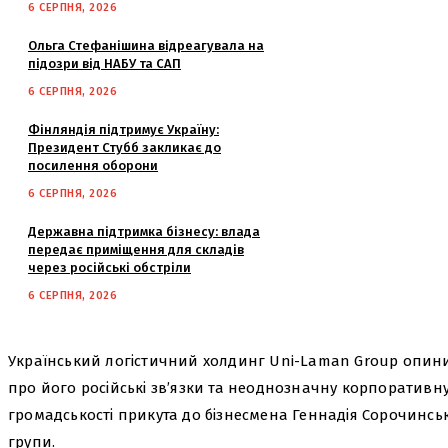
6 СЕРПНЯ, 2026
Ольга Стефанішина відреагувала на
підозри від НАБУ та САП
6 СЕРПНЯ, 2026
Фінляндія підтримує Україну:
Президент Стубб закликає до
посилення оборони
6 СЕРПНЯ, 2026
Державна підтримка бізнесу: влада
передає приміщення для складів
через російські обстріли
6 СЕРПНЯ, 2026
Український логістичний холдинг Uni-Laman Group опинив
про його російські зв’язки та неоднозначну корпоративну
громадськості прикута до бізнесмена Геннадія Сорочинсь
групи.