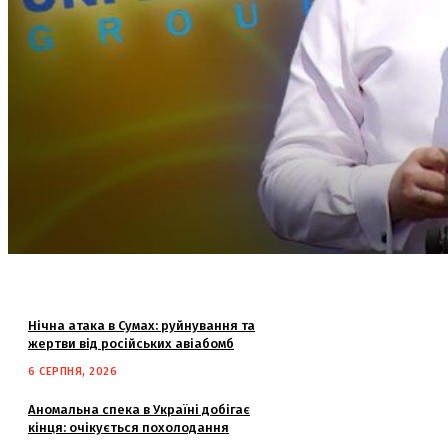
Нічна атака в Сумах: руйнування та
жертви від російських авіабомб
6 СЕРПНЯ, 2026
Аномальна спека в Україні добігає
кінця: очікується похолодання