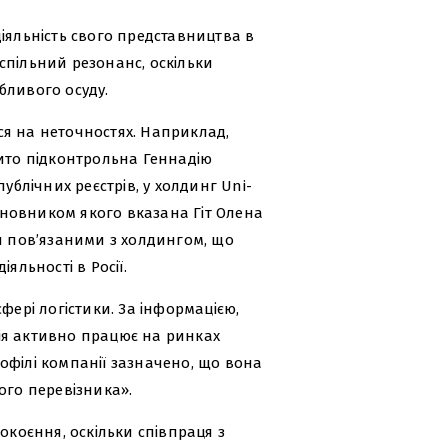
іяльність свого представництва в
суспільний резонанс, оскільки
обливого осуду.
ся на неточностях. Наприклад,
бито підконтрольна Геннадію
ублічних реєстрів, у холдинг Uni-
новником якого вказана Гіт Олена
ся пов’язаними з холдингом, що
яльності в Росії.
фері логістики. За інформацією,
ія активно працює на ринках
профілі компанії зазначено, що вона
ого перевізника».
окоєння, оскільки співпраця з