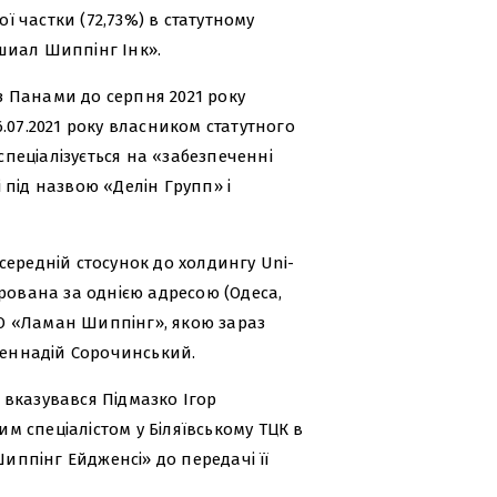
ої частки (72,73%) в статутному
шиал Шиппінг Інк».
 з Панами до серпня 2021 року
.07.2021 року власником статутного
спеціалізується на «забезпеченні
 під назвою «Делін Групп» і
середній стосунок до холдингу Uni-
рована за однією адресою (Одеса,
ООО «Ламан Шиппінг», якою зараз
 Геннадій Сорочинський.
 вказувався Підмазко Ігор
 спеціалістом у Біляївському ТЦК в
Шиппінг Ейдженсі» до передачі її