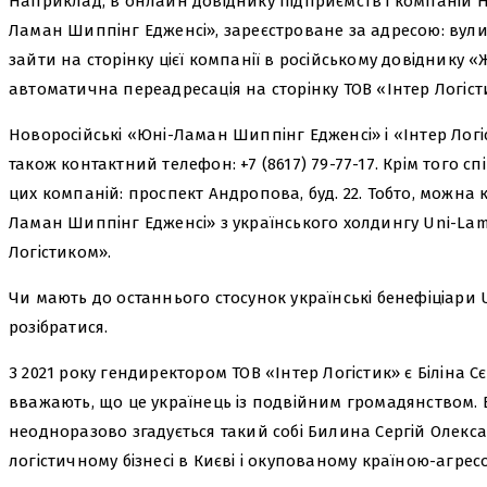
Наприклад, в онлайн довіднику підприємств і компаній 
Ламан Шиппінг Едженсі», зареєстроване за адресою: вулиц
зайти на сторінку цієї компанії в російському довіднику 
автоматична переадресація на сторінку ТОВ «Інтер Логіст
Новоросійські «Юні-Ламан Шиппінг Едженсі» і «Інтер Логі
також контактний телефон: +7 (8617) 79-77-17. Крім того 
цих компаній: проспект Андропова, буд. 22. Тобто, можна 
Ламан Шиппінг Едженсі» з українського холдингу Uni-La
Логістиком».
Чи мають до останнього стосунок українські бенефіціари
розібратися.
З 2021 року гендиректором ТОВ «Інтер Логістик» є Біліна 
вважають, що це українець із подвійним громадянством. В
неодноразово згадується такий собі Билина Сергій Олекс
логістичному бізнесі в Києві і окупованому країною-агре