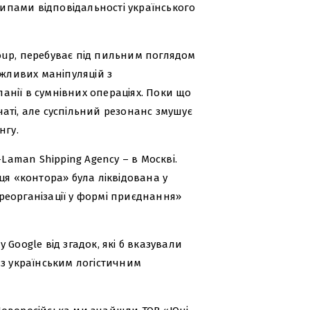
ипами відповідальності українського
oup, перебуває під пильним поглядом
ожливих маніпуляцій з
нії в сумнівних операціях. Поки що
аті, але суспільний резонанс змушує
нгу.
aman Shipping Agency – в Москві.
ця «контора» була ліквідована у
реорганізації у формі приєднання»
Google від згадок, які б вказували
 з українським логістичним