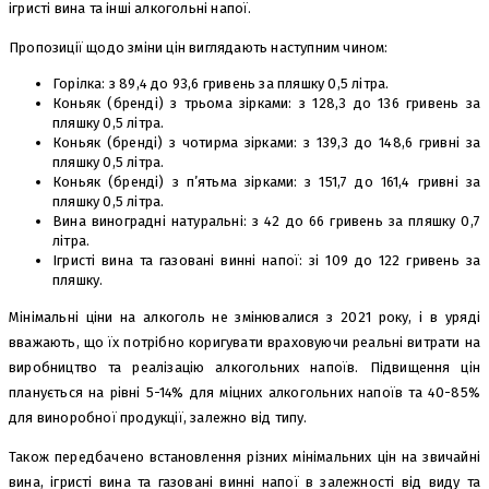
ігристі вина та інші алкогольні напої.
Пропозиції щодо зміни цін виглядають наступним чином:
Горілка: з 89,4 до 93,6 гривень за пляшку 0,5 літра.
Коньяк (бренді) з трьома зірками: з 128,3 до 136 гривень за
пляшку 0,5 літра.
Коньяк (бренді) з чотирма зірками: з 139,3 до 148,6 гривні за
пляшку 0,5 літра.
Коньяк (бренді) з п’ятьма зірками: з 151,7 до 161,4 гривні за
пляшку 0,5 літра.
Вина виноградні натуральні: з 42 до 66 гривень за пляшку 0,7
літра.
Ігристі вина та газовані винні напої: зі 109 до 122 гривень за
пляшку.
Мінімальні ціни на алкоголь не змінювалися з 2021 року, і в уряді
вважають, що їх потрібно коригувати враховуючи реальні витрати на
виробництво та реалізацію алкогольних напоїв. Підвищення цін
планується на рівні 5-14% для міцних алкогольних напоїв та 40-85%
для виноробної продукції, залежно від типу.
Також передбачено встановлення різних мінімальних цін на звичайні
вина, ігристі вина та газовані винні напої в залежності від виду та