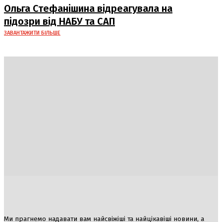
Ольга Стефанішина відреагувала на
підозри від НАБУ та САП
ЗАВАНТАЖИТИ БІЛЬШЕ
Україна
Блоги
Здоров’я
Спорт
Авто
Арт
Їжа
Гумор
Ми прагнемо надавати вам найсвіжіші та найцікавіші новини, а