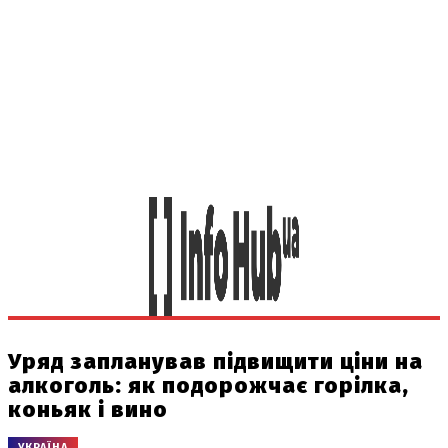
Уряд запланував підвищити ціни на
алкоголь: як подорожчає горілка,
коньяк і вино
УКРАЇНА