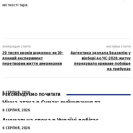
місткості тари.
попередня стаття
наступна стаття
20 тисяч кроків щоденно: як 30-
Аргентина здолала Бразилію у
денний експеримент
відборі до ЧС-2026: матчу
перетворив життя американки
передувало криваве побоїще
на трибунах
6 СЕРПНЯ, 2026
РЕКОМЕНДУЄМО ПОЧИТАТИ
Нічна атака в Сумах: руйнування та
жертви від російських авіабомб
6 СЕРПНЯ, 2026
Аномальна спека в Україні добігає
кінця: очікується похолодання
6 СЕРПНЯ, 2026