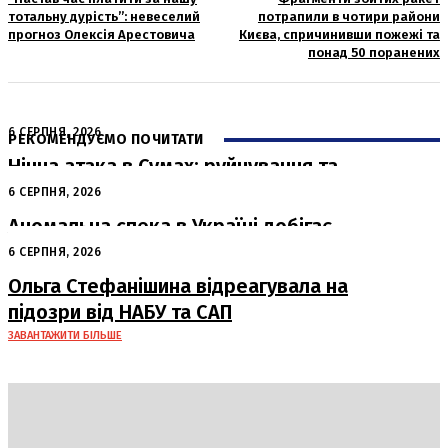
тотальну дурість”: невеселий
потрапили в чотири райони
прогноз Олексія Арестовича
Києва, спричинивши пожежі та
понад 50 поранених
6 СЕРПНЯ, 2026
РЕКОМЕНДУЄМО ПОЧИТАТИ
Нічна атака в Сумах: руйнування та
жертви від російських авіабомб
6 СЕРПНЯ, 2026
Аномальна спека в Україні добігає
кінця: очікується похолодання
6 СЕРПНЯ, 2026
Ольга Стефанішина відреагувала на
підозри від НАБУ та САП
ЗАВАНТАЖИТИ БІЛЬШЕ