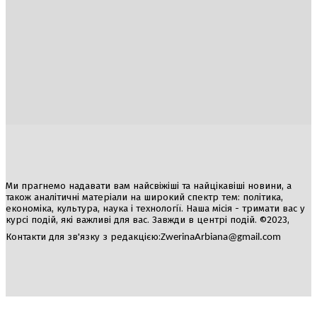
Україна
Блоги
Здоров’я
Спорт
Авто
Арт
Їжа
Гумор
Ми прагнемо надавати вам найсвіжіші та найцікавіші новини, а
також аналітичні матеріали на широкий спектр тем: політика,
економіка, культура, наука і технології. Наша місія - тримати вас у
курсі подій, які важливі для вас. Завжди в центрі подій. ©2023,
Контакти для зв'язку з редакцією:
ZwerinaArbiana@gmail.com