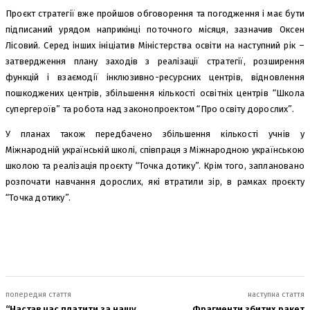
Проєкт стратегії вже пройшов обговорення та погодження і має бути
підписаний урядом наприкінці поточного місяця, зазначив Оксен
Лісовий. Серед інших ініціатив Міністерства освіти на наступний рік –
затвердження плану заходів з реалізації стратегії, розширення
функцій і взаємодії інклюзивно-ресурсних центрів, відновлення
пошкоджених центрів, збільшення кількості освітніх центрів “Школа
супергероїв” та робота над законопроектом “Про освіту дорослих”.
У планах також передбачено збільшення кількості учнів у
Міжнародній українській школі, співпраця з Міжнародною українською
школою та реалізація проєкту “Точка дотику”. Крім того, заплановано
розпочати навчання дорослих, які втратили зір, в рамках проєкту
“Точка дотику”.
попередня стаття
наступна стаття
“Настав час платити за нашу
Фрагменти збитих ракет