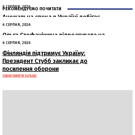
6 СЕРПНЯ, 2026
РЕКОМЕНДУЄМО ПОЧИТАТИ
Аномальна спека в Україні добігає
кінця: очікується похолодання
6 СЕРПНЯ, 2026
Ольга Стефанішина відреагувала на
підозри від НАБУ та САП
6 СЕРПНЯ, 2026
Фінляндія підтримує Україну:
Президент Стубб закликає до
посилення оборони
ЗАВАНТАЖИТИ БІЛЬШЕ