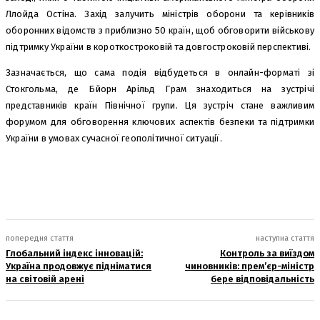
Ллойда Остіна. Захід залучить міністрів оборони та керівників
оборонних відомств з приблизно 50 країн, щоб обговорити військову
підтримку України в короткостроковій та довгостроковій перспективі.
Зазначається, що сама подія відбудеться в онлайн-форматі зі
Стокгольма, де Бйорн Арільд Грам знаходиться на зустрічі
представників країн Північної групи. Ця зустріч стане важливим
форумом для обговорення ключових аспектів безпеки та підтримки
України в умовах сучасної геополітичної ситуації.
попередня стаття
наступна стаття
Глобальний індекс інновацій:
Контроль за виїздом
Україна продовжує підніматися
чиновників: прем’єр-міністр
на світовій арені
бере відповідальність