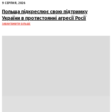
посади: Пентагон вживає заходів
9 СЕРПНЯ, 2026
Польща підкреслює свою підтримку
України в протистоянні агресії Росії
ЗАВАНТАЖИТИ БІЛЬШЕ
Україна
Блоги
Здоров’я
Спорт
Авто
Арт
Їжа
Гумор