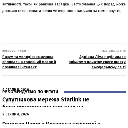
активності, такої як ранкова зарядка. Застосування цих порад може
допомогти полегшити вплив метеорологічних умов на самопочуття.
попередня стаття
наступна стаття
Розум та мелодія: як музика
Адріана Ліма поділилася
впливає на головний мозок й
знімком з початку свого шляху
розвиває інтелект
в модельному світі
9 СЕРПНЯ, 2026
РЕКОМЕНДУЄМО ПОЧИТАТИ
Супутникова мережа Starlink не
буде використана для атак на
російські пускові установки
9 СЕРПНЯ, 2026
Генерал Чарльз Костанца усунутий з