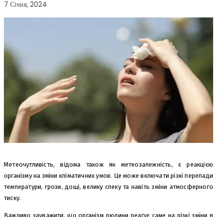
7 Січня, 2024
Метеочутливість, відома також як метеозалежність, є реакцією
організму на зміни кліматичних умов. Це може включати різкі перепади
температури, грози, дощі, велику спеку та навіть зміни атмосферного
тиску.
Важливо зауважити, що організм людини реагує саме на різкі зміни в