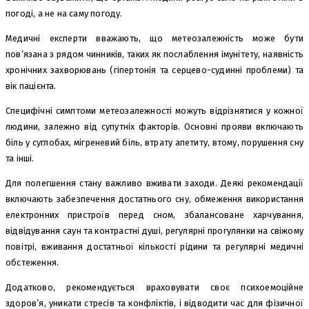
погоді, а не на саму погоду.
Медичні експерти вважають, що метеозалежність може бути
пов’язана з рядом чинників, таких як послаблення імунітету, наявність
хронічних захворювань (гіпертонія та серцево-судинні проблеми) та
вік пацієнта.
Специфічні симптоми метеозалежності можуть відрізнятися у кожної
людини, залежно від супутніх факторів. Основні прояви включають
біль у суглобах, мігреневий біль, втрату апетиту, втому, порушення сну
та інші.
Для полегшення стану важливо вживати заходи. Деякі рекомендації
включають забезпечення достатнього сну, обмеження використання
електронних пристроїв перед сном, збалансоване харчування,
відвідування саун та контрастні душі, регулярні прогулянки на свіжому
повітрі, вживання достатньої кількості рідини та регулярні медичні
обстеження.
Додатково, рекомендується враховувати своє психоемоційне
здоров’я, уникати стресів та конфліктів, і відводити час для фізичної