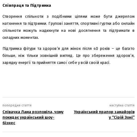
Співпраця та Підтримка
Створення спільноти з подібними цілями може бути джерелом
натхнення та підтримки. Групові заняття, спортивні гуртки або онлайн
спільноти можуть надихнути на нові досягнення та підтримати в
складних моментах.
Підтримка фігури та здоров’я для жінок після 40 років – це багато
більше, ніж тільки зовнішній вигляд. Це про збереження здоров’я,
зарядку енергії та прийняття самої себе у всій своїй красі.
попередня стаття
наступна стаття
Співачка Лама розповіла, чому
Український прапор замайорів
покидає український шоу-
у “Сірій Зоні”
бізнес