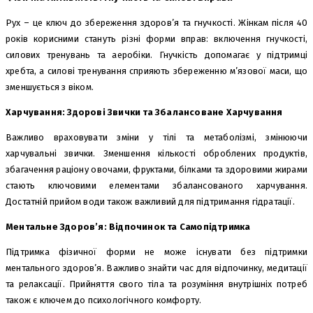
Рух – це ключ до збереження здоров’я та гнучкості. Жінкам після 40
років корисними стануть різні форми вправ: включення гнучкості,
силових тренувань та аеробіки. Гнучкість допомагає у підтримці
хребта, а силові тренування сприяють збереженню м’язової маси, що
зменшується з віком.
Харчування: Здорові Звички та Збалансоване Харчування
Важливо враховувати зміни у тілі та метаболізмі, змінюючи
харчувальні звички. Зменшення кількості оброблених продуктів,
збагачення раціону овочами, фруктами, білками та здоровими жирами
стають ключовими елементами збалансованого харчування.
Достатній прийом води також важливий для підтримання гідратації.
Ментальне Здоров’я: Відпочинок та Самопідтримка
Підтримка фізичної форми не може існувати без підтримки
ментального здоров’я. Важливо знайти час для відпочинку, медитації
та релаксації. Прийняття свого тіла та розуміння внутрішніх потреб
також є ключем до психологічного комфорту.