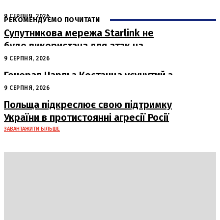
9 СЕРПНЯ, 2026
РЕКОМЕНДУЄМО ПОЧИТАТИ
Супутникова мережа Starlink не
буде використана для атак на
російські пускові установки
9 СЕРПНЯ, 2026
Генерал Чарльз Костанца усунутий з
посади: Пентагон вживає заходів
9 СЕРПНЯ, 2026
Польща підкреслює свою підтримку
України в протистоянні агресії Росії
ЗАВАНТАЖИТИ БІЛЬШЕ