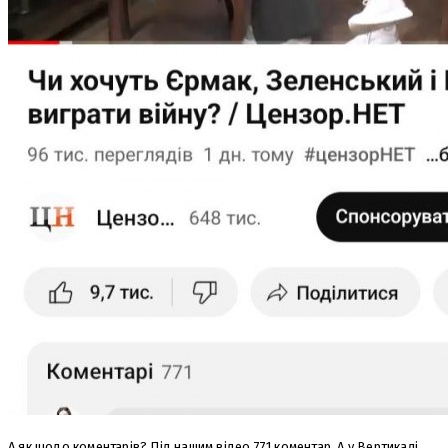
А як щодо коментарів? Під нашим відео 771 коментар. А у Вертикалі