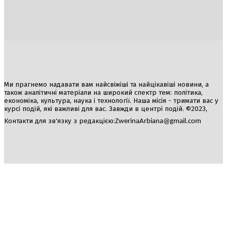
Україна
Блоги
Здоров’я
Спорт
Авто
Арт
Їжа
Гумор
Ми прагнемо надавати вам найсвіжіші та найцікавіші новини, а
також аналітичні матеріали на широкий спектр тем: політика,
економіка, культура, наука і технології. Наша місія - тримати вас у
курсі подій, які важливі для вас. Завжди в центрі подій. ©2023,
Контакти для зв'язку з редакцією:
ZwerinaArbiana@gmail.com