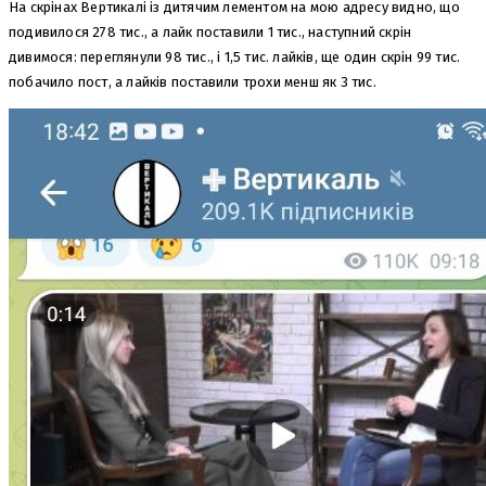
На скрінах Вертикалі із дитячим лементом на мою адресу видно, що
подивилося 278 тис., а лайк поставили 1 тис., наступний скрін
дивимося: переглянули 98 тис., і 1,5 тис. лайків, ще один скрін 99 тис.
побачило пост, а лайків поставили трохи менш як 3 тис.