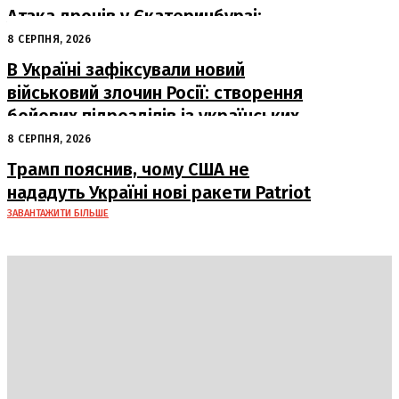
Атака дронів у Єкатеринбурзі:
загорівся склад Wildberries
8 СЕРПНЯ, 2026
В Україні зафіксували новий
військовий злочин Росії: створення
бойових підрозділів із українських
військовополонених
8 СЕРПНЯ, 2026
Трамп пояснив, чому США не
нададуть Україні нові ракети Patriot
ЗАВАНТАЖИТИ БІЛЬШЕ