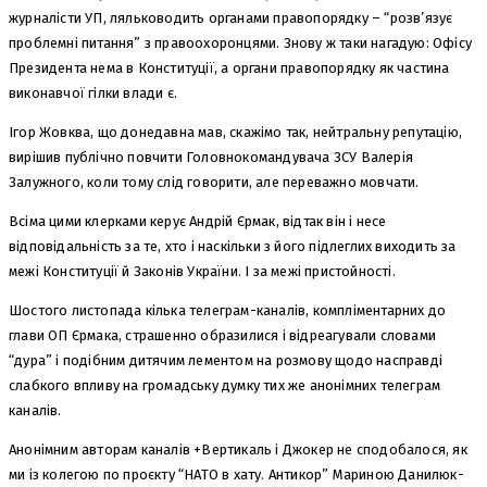
журналісти УП, ляльководить органами правопорядку – “розв’язує
проблемні питання” з правоохоронцями. Знову ж таки нагадую: Офісу
Президента нема в Конституції, а органи правопорядку як частина
виконавчої гілки влади є.
Ігор Жовква, що донедавна мав, скажімо так, нейтральну репутацію,
вирішив публічно повчити Головнокомандувача ЗСУ Валерія
Залужного, коли тому слід говорити, але переважно мовчати.
Всіма цими клерками керує Андрій Єрмак, відтак він і несе
відповідальність за те, хто і наскільки з його підлеглих виходить за
межі Конституції й Законів України. І за межі пристойності.
Шостого листопада кілька телеграм-каналів, компліментарних до
глави ОП Єрмака, страшенно образилися і відреагували словами
“дура” і подібним дитячим лементом на розмову щодо насправді
слабкого впливу на громадську думку тих же анонімних телеграм
каналів.
Анонімним авторам каналів +Вертикаль і Джокер не сподобалося, як
ми із колегою по проєкту “НАТО в хату. Антикор” Мариною Данилюк-