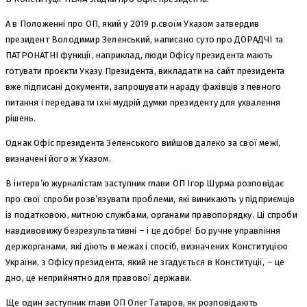
А в Положенні про ОП, який у 2019 р.своїм Указом затвердив
президент Володимир Зеленський, написано суто про ДОРАДЧІ та
ПАТРОНАТНІ функції, наприклад, люди Офісу президента мають
готувати проєкти Указу Президента, викладати на сайт президента
вже підписані документи, запрошувати нараду фахівців з певного
питання і передавати їхні мудрій думки президенту для ухвалення
рішень.
Однак Офіс президента Зеленського вийшов далеко за свої межі,
визначені його ж Указом.
В інтерв’ю журналістам заступник глави ОП Ігор Шурма розповідає
про свої спроби розв’язувати проблеми, які виникають у підприємців
із податковою, митною службами, органами правопорядку. Ці спроби
навдивовижу безрезультативні – і це добре! Бо ручне управління
держорганами, які діють в межах і спосіб, визначених Конституцією
України, з Офісу президента, який не згадується в Конституції, – це
дно, це неприйнятно для правової держави.
Ще один заступник глави ОП Олег Татаров, як розповідають