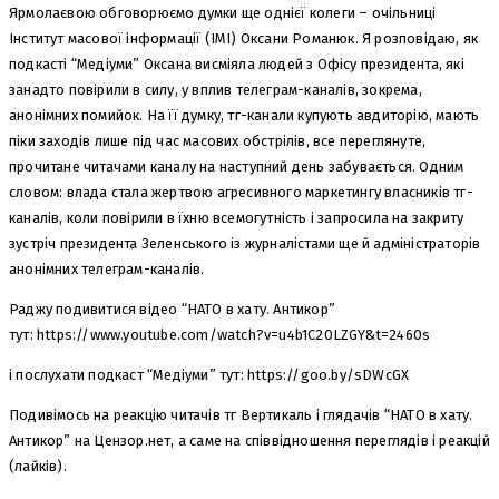
Ярмолаєвою обговорюємо думки ще однієї колеги – очільниці
Інститут масової інформації (ІМІ) Оксани Романюк. Я розповідаю, як
подкасті “Медіуми” Оксана висміяла людей з Офісу президента, які
занадто повірили в силу, у вплив телеграм-каналів, зокрема,
анонімних помийок. На її думку, тг-канали купують авдиторію, мають
піки заходів лише під час масових обстрілів, все переглянуте,
прочитане читачами каналу на наступний день забувається. Одним
словом: влада стала жертвою агресивного маркетингу власників тг-
каналів, коли повірили в їхню всемогутність і запросила на закриту
зустріч президента Зеленського із журналістами ще й адміністраторів
анонімних телеграм-каналів.
Раджу подивитися відео “НАТО в хату. Антикор”
тут: https://www.youtube.com/watch?v=u4b1C20LZGY&t=2460s
і послухати подкаст “Медіуми” тут: https://goo.by/sDWcGX
Подивімось на реакцію читачів тг Вертикаль і глядачів “НАТО в хату.
Антикор” на Цензор.нет, а саме на співвідношення переглядів і реакцій
(лайків).