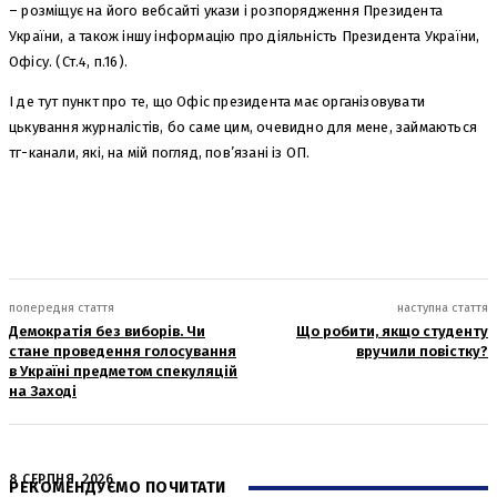
– розміщує на його вебсайті укази і розпорядження Президента
України, а також іншу інформацію про діяльність Президента України,
Офісу. (Ст.4, п.16).
І де тут пункт про те, що Офіс президента має організовувати
цькування журналістів, бо саме цим, очевидно для мене, займаються
тг-канали, які, на мій погляд, пов’язані із ОП.
попередня стаття
наступна стаття
Демократія без виборів. Чи
Що робити, якщо студенту
стане проведення голосування
вручили повістку?
в Україні предметом спекуляцій
на Заході
8 СЕРПНЯ, 2026
РЕКОМЕНДУЄМО ПОЧИТАТИ