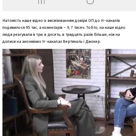
Натомість наше відео із висміюванням довіри ОП до тг-каналів
подивилося 95 тис, а коментарів – 9, 7 тисяч. Тобто, на наше відео
люди реагували в три, в десять, в тридцять разів більше, ніж на
дописи на анонміних тг-каналах Вертикаль і Джокер.