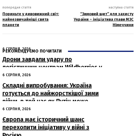
попередня стаття
наступна стаття
Пориньте у дивовижний світ:
“Зимовий щит” для захисту
найнезвичайніші свята
України – ініціатива глави МЗС
планети
Німеччини
6 СЕРПНЯ, 2026
РЕКОМЕНДУЄМО ПОЧИТАТИ
Дрони завдали удару по
логістичним центрам Wildberries у
Росії
6 СЕРПНЯ, 2026
Складні випробування: Україна
готується до найжорсткішої зими
війни, в той час як Путін може
капітулювати навесні
6 СЕРПНЯ, 2026
Європа має історичний шанс
перехопити ініціативу у війні з
Росією