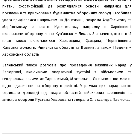
питань фортифікації, де розглядалися основні напрямки для
посилення та прискорення будівництва оборонних споруд. Особлива
увага приділялася напрямкам на Донеччині, зокрема Авдіївському та
Мар’їнському, а також Куп’янському напрямку в Харківщині,
включаючи оборонну лінію Куп’янськ – Лиман. Зазначено, що в цей
план також включаються Харківщина, Сумщина, Чернігівщина,
Київська область, Рівненська область та Волинь, а також Південь –
Херсонська область.
Зеленський також розповів про проведення важливих нарад у
Запоріжжі, включаючи оперативні зустрічі з військовими та
генералами, такими як Тарнавський, Москальов, Литвинов, що мають
відповідальність за оборону в регіоні. У рамках цих нарад також
отримано доповіді від влади областей, військових керівників та
міністра оборони Рустема Умєрова та генерала Олександра Павлюка.