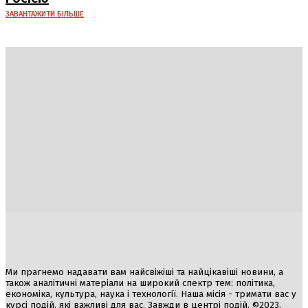
ЗАВАНТАЖИТИ БІЛЬШЕ
Україна
Блоги
Здоров’я
Спорт
Авто
Арт
Їжа
Гумор
Ми прагнемо надавати вам найсвіжіші та найцікавіші новини, а
також аналітичні матеріали на широкий спектр тем: політика,
економіка, культура, наука і технології. Наша місія - тримати вас у
курсі подій, які важливі для вас. Завжди в центрі подій. ©2023,