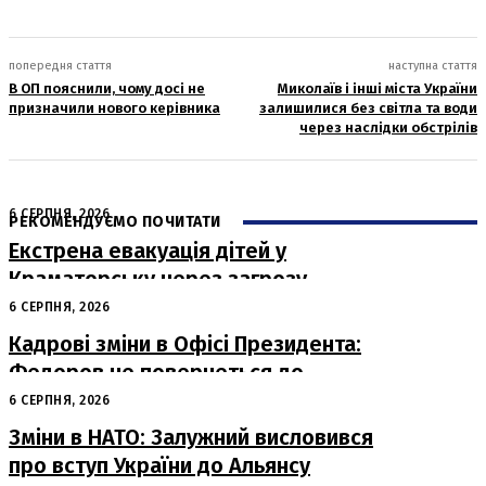
попередня стаття
наступна стаття
В ОП пояснили, чому досі не
Миколаїв і інші міста України
призначили нового керівника
залишилися без світла та води
через наслідки обстрілів
6 СЕРПНЯ, 2026
РЕКОМЕНДУЄМО ПОЧИТАТИ
Екстрена евакуація дітей у
Краматорську через загрозу
безпеці
6 СЕРПНЯ, 2026
Кадрові зміни в Офісі Президента:
Федоров не повернеться до
Міноборони
6 СЕРПНЯ, 2026
Зміни в НАТО: Залужний висловився
про вступ України до Альянсу