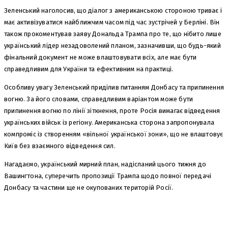
Зеленський наголосив, що діалог з американською стороною триває і
має активізуватися найближчим часом під час зустрічей у Берліні. Він
також прокоментував заяву Дональда Трампа про те, що нібито лише
український лідер незадоволений планом, зазначивши, що будь-який
фінальний документ не може влаштовувати всіх, але має бути
справедливим для України та ефективним на практиці.
Особливу увагу Зеленський приділив питанням Донбасу та припинення
вогню. За його словами, справедливим варіантом може бути
припинення вогню по лінії зіткнення, проте Росія вимагає відведення
українських військ із регіону. Американська сторона запропонувала
компроміс із створенням «вільної української зони», що не влаштовує
Київ без взаємного відведення сил.
Нагадаємо, український мирний план, надісланий цього тижня до
Вашингтона, суперечить пропозиції Трампа щодо повної передачі
Донбасу та частини ще не окупованих територій Росії.