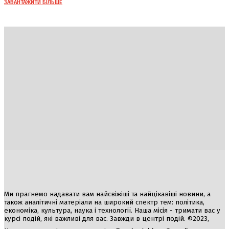
ЗАВАНТАЖИТИ БІЛЬШЕ
Україна
Блоги
Здоров’я
Спорт
Авто
Арт
Їжа
Гумор
Ми прагнемо надавати вам найсвіжіші та найцікавіші новини, а
також аналітичні матеріали на широкий спектр тем: політика,
економіка, культура, наука і технології. Наша місія - тримати вас у
курсі подій, які важливі для вас. Завжди в центрі подій. ©2023,