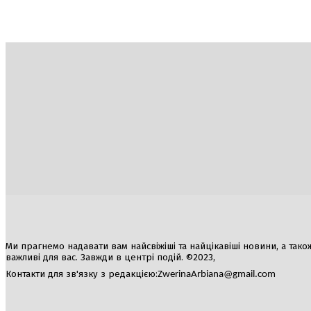
Україна
Блоги
Здоров’я
Спорт
Авто
Арт
Їжа
Ми прагнемо надавати вам найсвіжіші та найцікавіші новини, а також а
важливі для вас. Завжди в центрі подій. ©2023,
Контакти для зв'язку з редакцією:
ZwerinaArbiana@gmail.com