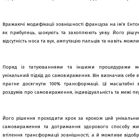
Вражаючі модифікації зовнішності француза на ім’я Ент
як прибулець, шокують та захоплюють уяву. Його рішу
відсутність носа та вух, ампутацію пальців та навіть можл
Поряд із татуюваннями та іншими процедурами мод
унікальний підхід до самовираження. Він визначив себе як 
прагне досягнути 100% трансформації. Ці масштабні 
роздумів про самовираження, індивідуальність та межі пе
Його рішення проходити крок за кроком цей унікальни
самовираження та дотримання здорового способу жит
втілення трансформації зовнішності, а й можливе відоб