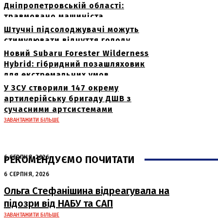
Дніпропетровській області:
травмовано машиніста
Штучні підсолоджувачі можуть
стимулювати відчуття голоду
Новий Subaru Forester Wilderness
Hybrid: гібридний позашляховик
для екстремальних умов
У ЗСУ створили 147 окрему
артилерійську бригаду ДШВ з
сучасними артсистемами
ЗАВАНТАЖИТИ БІЛЬШЕ
РЕКОМЕНДУЄМО ПОЧИТАТИ
6 СЕРПНЯ, 2026
Нічна атака в Сумах: руйнування та
6 СЕРПНЯ, 2026
жертви від російських авіабомб
Ольга Стефанішина відреагувала на
підозри від НАБУ та САП
ЗАВАНТАЖИТИ БІЛЬШЕ