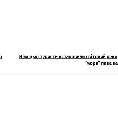
о
Німецькі туристи встановили світовий рек
“море” пива за