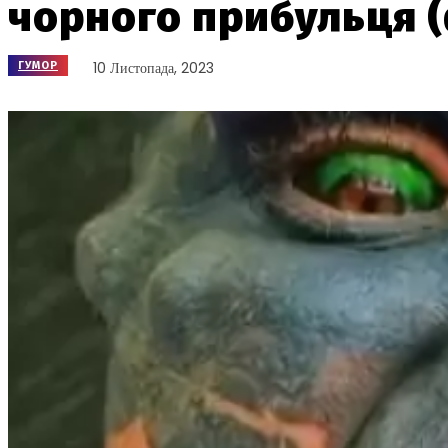
чорного прибульця (ф
10 Листопада, 2023
ГУМОР