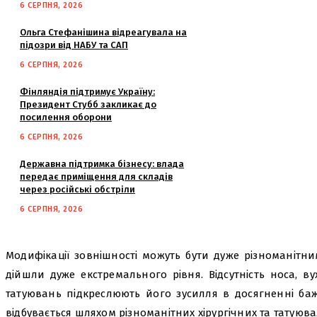
6 СЕРПНЯ, 2026
Ольга Стефанішина відреагувала на
підозри від НАБУ та САП
6 СЕРПНЯ, 2026
Фінляндія підтримує Україну:
Президент Стубб закликає до
посилення оборони
6 СЕРПНЯ, 2026
Державна підтримка бізнесу: влада
передає приміщення для складів
через російські обстріли
6 СЕРПНЯ, 2026
Модифікації зовнішності можуть бути дуже різноманітн
дійшли дуже екстремального рівня. Відсутність носа, вух
татуювань підкреслюють його зусилля в досягненні баж
відбувається шляхом різноманітних хірургічних та татуюв