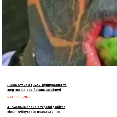
Нічна атака в Сумах: руйнування та
жертви від російських авіабомб
6 СЕРПНЯ, 2026
Аномальна спека в Україні добігає
кінця: очікується похолодання