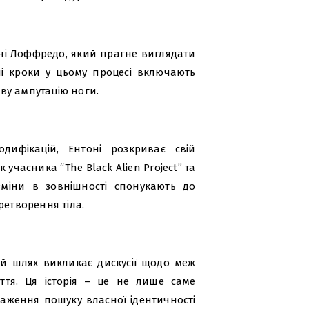
оні Лоффредо, який прагне виглядати
чі кроки у цьому процесі включають
иву ампутацію ноги.
ифікацій, Ентоні розкриває свій
учасника “The Black Alien Project” та
зміни в зовнішності спонукають до
ретворення тіла.
й шлях викликає дискусії щодо меж
тя. Ця історія – це не лише саме
раження пошуку власної ідентичності