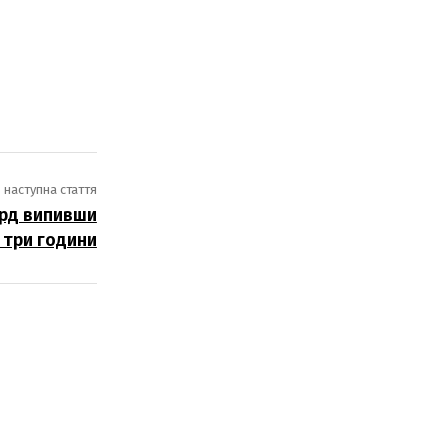
наступна стаття
орд випивши
 три години