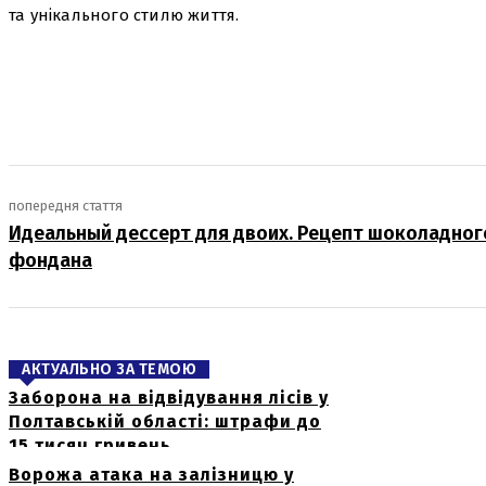
та унікального стилю життя.
поділіться
попередня стаття
Идеальный дессерт для двоих. Рецепт шоколадног
фондана
АКТУАЛЬНО ЗА ТЕМОЮ
Заборона на відвідування лісів у
Полтавській області: штрафи до
15 тисяч гривень
Ворожа атака на залізницю у