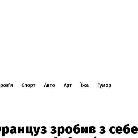
ров’я
Спорт
Авто
Арт
Їжа
Гумор
ранцуз зробив з себ