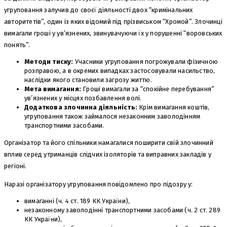
угруповання залучив до своєї діяльності двох “кримінальних
авторитетів”, один із яких відомий під прізвиськом “Хромой”. Злочинці
вимагали гроші у ув’язнених, звинувачуючи їх у порушенні “воровських
понять”.
Методи тиску:
Учасники угруповання погрожували фізичною
розправою, а в окремих випадках застосовували насильство,
наслідки якого становили загрозу життю.
Мета вимагання:
Гроші вимагали за “спокійне перебування”
ув’язнених у місцях позбавлення волі.
Додаткова злочинна діяльність:
Крім вимагання коштів,
угруповання також займалося незаконним заволодінням
транспортними засобами.
Організатор та його спільники намагалися поширити свій злочинний
вплив серед утриманців слідчих ізоляторів та виправних закладів у
регіоні.
Наразі організатору угруповання повідомлено про підозру у:
вимаганні (ч. 4 ст. 189 КК України),
незаконному заволодінні транспортними засобами (ч. 2 ст. 289
КК України),