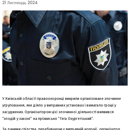
21 Листопада, 2024
У Київській області правоохоронці викрили організоване злочинне
угруповання, яке діяло у виправних установах і вимагало гроші у
засуджених. Організатором цієї злочинної діяльності виявився
“злодій у законі” на прізвисько “Гега Озургетський”.
За даними слідства, перебуваючи у виправній колонії, організатор