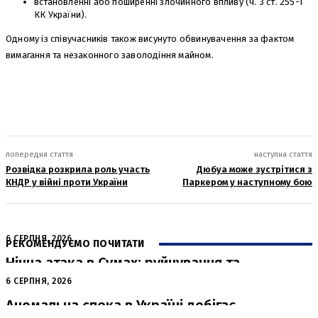
встановленні або поширенні злочинного впливу (ч. 3 ст. 255-1
КК України).
Одному із співучасників також висунуто обвинувачення за фактом
вимагання та незаконного заволодіння майном.
попередня стаття
наступна стаття
Розвідка розкрила роль участь
Дюбуа може зустрітися з
КНДР у війні проти України
Паркером у наступному бою
6 СЕРПНЯ, 2026
РЕКОМЕНДУЄМО ПОЧИТАТИ
Нічна атака в Сумах: руйнування та
жертви від російських авіабомб
6 СЕРПНЯ, 2026
Аномальна спека в Україні добігає