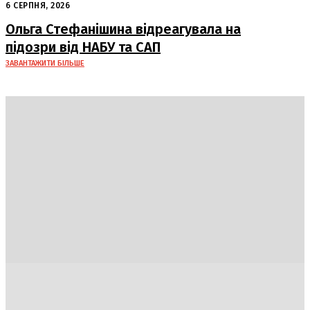
кінця: очікується похолодання
6 СЕРПНЯ, 2026
Ольга Стефанішина відреагувала на
підозри від НАБУ та САП
ЗАВАНТАЖИТИ БІЛЬШЕ
Україна
Блоги
Здоров’я
Спорт
Авто
Арт
Їжа
Гумор